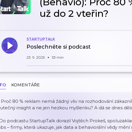
(Behavio): Proč 80 
už do 2 vteřin?
STARTUPTALK
Poslechněte si podcast
23. 9. 2025
53 min
NFO
KOMENTÁŘE
 Proč 80 % reklam nemá žádný vliv na rozhodování zákazník
utečný insight a ne jen hezkou myšlenku? A dá se dnes dě
️ Do podcastu StartupTalk dorazil Vojtěch Prokeš, spoluzakl
bs – firmy, která ukazuje, jak data a behaviorální vědy mění