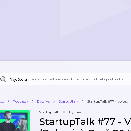
Najděte si:
od
Podcasty
Byznys
StartupTalk
StartupTalk #77 - Vojtěch 
StartupTalk
Byznys
StartupTalk #77 - 