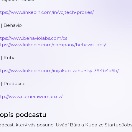
tps://www.linkedin.com/in/vojtech-prokes/
 | Behavio
ttps://www.behaviolabs.com/cs
ttps://www.linkedin.com/company/behavio-labs/
 | Kuba
ttps://www.linkedin.com/in/jakub-zahurský-394b4a6b/
 | Produkce
ttp://www.camerawoman.cz/
opis podcastu
dcast, který vás posune! Uvádí Bára a Kuba ze StartupJobs