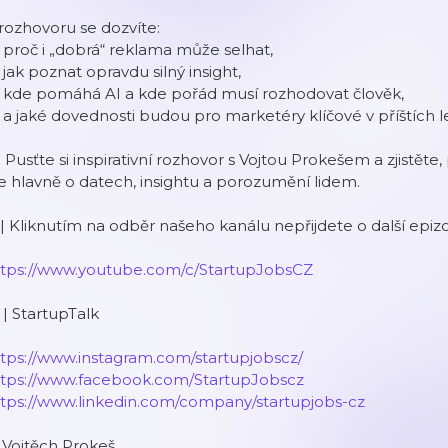
rozhovoru se dozvíte:
 proč i „dobrá“ reklama může selhat,
 jak poznat opravdu silný insight,
 kde pomáhá AI a kde pořád musí rozhodovat člověk,
 a jaké dovednosti budou pro marketéry klíčové v příštích l
 Pusťte si inspirativní rozhovor s Vojtou Prokešem a zjistěte,
e hlavně o datech, insightu a porozumění lidem.
 | Kliknutím na odběr našeho kanálu nepřijdete o další epiz
ttps://www.youtube.com/c/StartupJobsCZ
 | StartupTalk
tps://www.instagram.com/startupjobscz/
ttps://www.facebook.com/StartupJobscz
ttps://www.linkedin.com/company/startupjobs-cz
| Vojtěch Prokeš