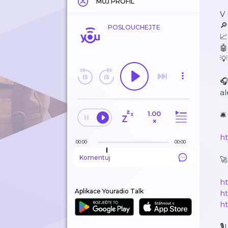
MŮJ PROFIL
V 
🔎
POSLOUCHEJTE
📈

💡
🎧
al
1.00
🛎
×
h
00:00
00:00
Komentuj
🚀
ht
Aplikace Youradio Talk
h
h
🎙