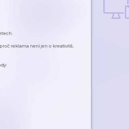
etech.
 proč reklama není jen o kreativitě,
ody: