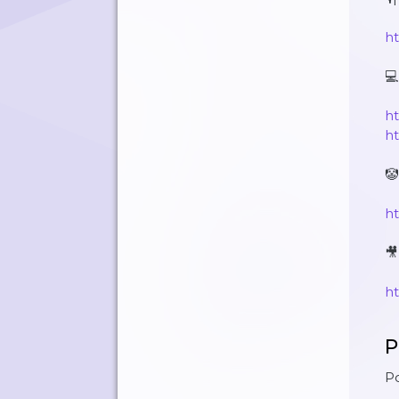
ht
💻
h
h
🤡
h
🎥
h
P
Po