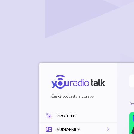
České podcasty a zprávy
Úv
PRO TEBE
AUDIOKNIHY