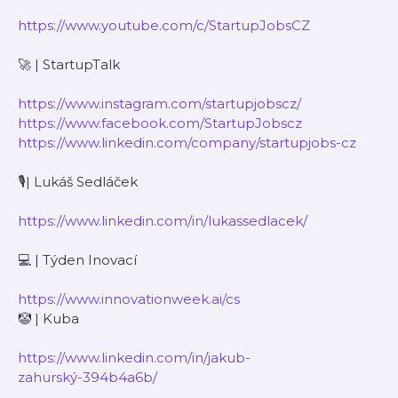
https://www.youtube.com/c/StartupJobsCZ
🚀 | StartupTalk
https://www.instagram.com/startupjobscz/
https://www.facebook.com/StartupJobscz
https://www.linkedin.com/company/startupjobs-cz
🎙| Lukáš Sedláček
https://www.linkedin.com/in/lukassedlacek/
💻 | Týden Inovací
https://www.innovationweek.ai/cs
🤡 | Kuba
https://www.linkedin.com/in/jakub-
zahurský-394b4a6b/