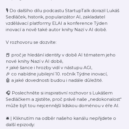
🎙️ Do dalšího dílu podcastu StartupTalk dorazil Lukáš
Sedláček, historik, popularizátor AI, zakladatel
vzdělávací platformy ELAI a konference Týden
inovací a nově také autor knihy Nazí v AI době.
V rozhovoru se dozvíte:
📕 proč je hledání identity v době AI tématem jeho
nové knihy Nazí v AI době,
⚡ jaké šance i hrozby vidí v nástupu AGI,
🎉 co nabídne jubilejní 10. ročník Týdne inovací,
🤖 a jaké dovednosti budou i nadále důležité.
🎧 Poslechněte si inspirativní rozhovor s Lukášem
Sedláčkem a zjistěte, proč právě naše „nedokonalost“
může být tou nejcennější lidskou doménou v éře AI.
🛎 | Kliknutím na odběr našeho kanálu nepřijdete o
další epizody: