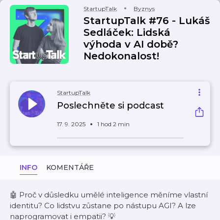
StartupTalk
Byznys
StartupTalk #76 - Lukáš
Sedláček: Lidská
výhoda v AI době?
Nedokonalost!
StartupTalk
Poslechněte si podcast
17. 9. 2025
1 hod 2 min
INFO
KOMENTÁŘE
🤖 Proč v důsledku umělé inteligence měníme vlastní
identitu? Co lidstvu zůstane po nástupu AGI? A lze
naprogramovat i empatii? 💡