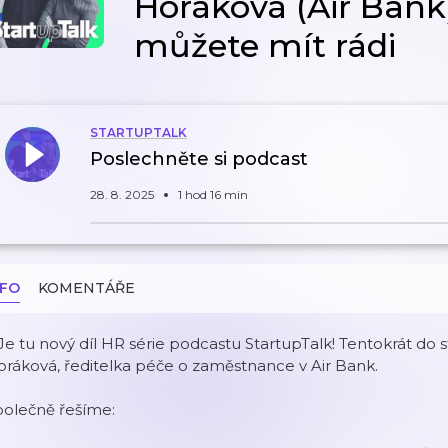
Horáková (Air Bank)
můžete mít rádi
STARTUPTALK
Poslechněte si podcast
28. 8. 2025
1 hod 16 min
NFO
KOMENTÁŘE
️ Je tu nový díl HR série podcastu StartupTalk! Tentokrát do 
ráková, ředitelka péče o zaměstnance v Air Bank.
polečně řešíme: