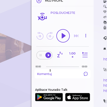
MŮJ PROFIL
🧩
🔍
💚
POSLOUCHEJTE
🌱
📚
🤖
🎧
🛎
1.00
×
h
00:00
00:00
🚀
Komentuj
ht
h
Aplikace Youradio Talk
h
🎙