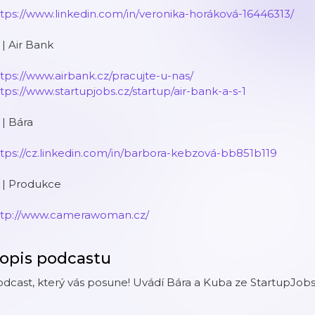
tps://www.linkedin.com/in/veronika-horáková-16446313/
 | Air Bank
tps://www.airbank.cz/pracujte-u-nas/
tps://www.startupjobs.cz/startup/air-bank-a-s-1
 | Bára
tps://cz.linkedin.com/in/barbora-kebzová-bb851b119
 | Produkce
ttp://www.camerawoman.cz/
opis podcastu
dcast, který vás posune! Uvádí Bára a Kuba ze StartupJobs