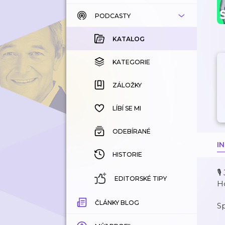
PODCASTY
KATALOG
KOUPENÉ
KATALOG
KATEGORIE
KATEGORIE
ZÁLOŽKY
ZÁLOŽKY
HISTORIE
LÍBÍ SE MI
ODEBÍRANÉ
I
HISTORIE
🎙
EDITORSKÉ TIPY
Ho
ČLÁNKY BLOG
S