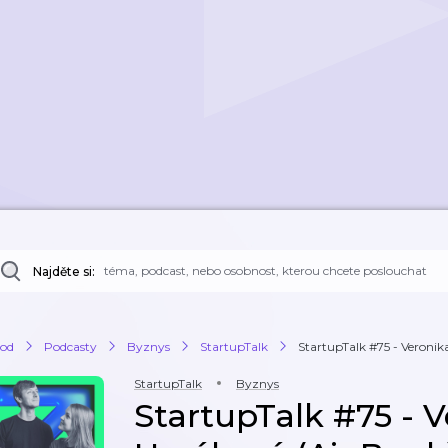
Najděte si:
od
Podcasty
Byznys
StartupTalk
StartupTalk #75 - Veronika
StartupTalk
Byznys
StartupTalk #75 - 