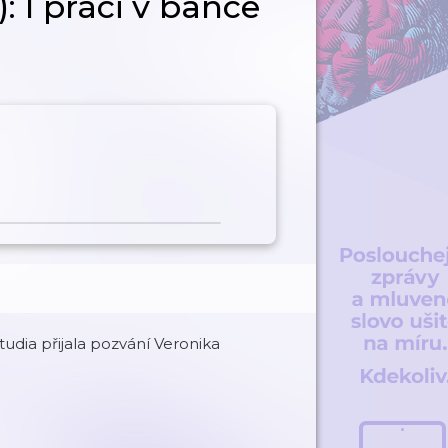
: I práci v bance
studia přijala pozvání Veronika