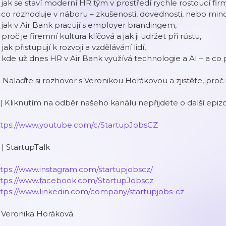
 jak se staví moderní HR tým v prostředí rychle rostoucí firm
 co rozhoduje v náboru – zkušenosti, dovednosti, nebo mind
 jak v Air Bank pracují s employer brandingem,
 proč je firemní kultura klíčová a jak ji udržet při růstu,
 jak přistupují k rozvoji a vzdělávání lidí,
 kde už dnes HR v Air Bank využívá technologie a AI – a co p
 Nalaďte si rozhovor s Veronikou Horákovou a zjistěte, proč 
 | Kliknutím na odběr našeho kanálu nepřijdete o další epiz
ttps://www.youtube.com/c/StartupJobsCZ
 | StartupTalk
tps://www.instagram.com/startupjobscz/
ttps://www.facebook.com/StartupJobscz
ttps://www.linkedin.com/company/startupjobs-cz
| Veronika Horáková