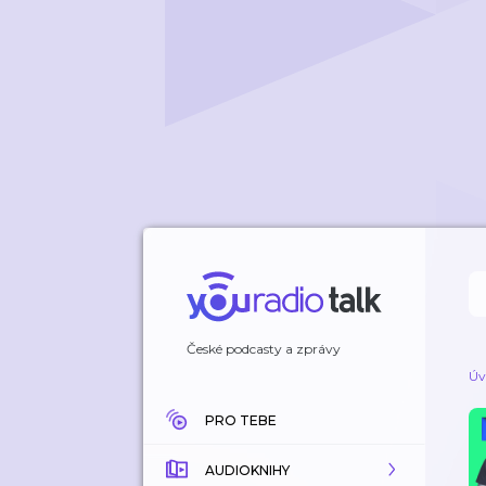
České podcasty a zprávy
Úv
PRO TEBE
AUDIOKNIHY