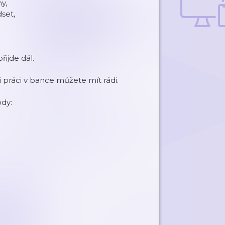
y,
set,
řijde dál.
i práci v bance můžete mít rádi.
ody: