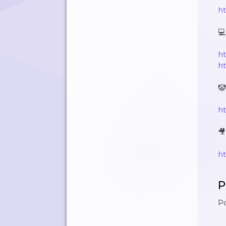
ht
💻
ht
ht
🤡
ht
🎥
h
P
Po