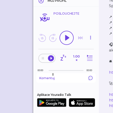
Te
MŮJ PROFIL
S
POSLOUCHEJTE
↗
↗️
↗️
↗️
🎧
al
1.00
×
🛎
00:00
00:00
h
Komentuj
🚀
ht
Aplikace Youradio Talk
h
h