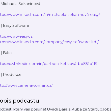
| Michaela Sekaninová
tps://www.linkedin.com/in/michaela-sekaninová-easy/
 | Easy Software
tps://www.easy.cz
tps://www.linkedin.com/company/easy-software-ltd./
 | Bára
tps://cz.linkedin.com/in/barbora-kebzová-bb851b119
 | Produkce
ttp://www.camerawoman.cz/
opis podcastu
dcast, který vás posune! Uvádí Bára a Kuba ze StartupJobs