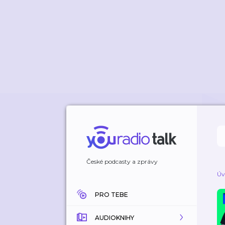
České podcasty a zprávy
Úv
PRO TEBE
AUDIOKNIHY