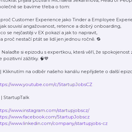
ntokrát přijala pozvání Michaela Sekaninová, Head of Peopl
polečně se bavíme třeba o tom:
️ proč Customer Experience jako Tinder a Employee Experi
 jak souvisí angažovanost, retence a dobrý onboarding,
 co se nejčastěji v EX pokazí a jak to napravit,
 a proč nestačí ptát se lidí jen jednou ročně. 🔁
 Nalaďte si epizodu s expertkou, která věří, že spokojenost 
e pozitivní zážitky. 🧠💙
 | Kliknutím na odběr našeho kanálu nepřijdete o další epiz
ttps://www.youtube.com/c/StartupJobsCZ
 | StartupTalk
tps://www.instagram.com/startupjobscz/
ttps://www.facebook.com/StartupJobscz
ttps://www.linkedin.com/company/startupjobs-cz