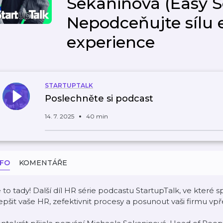
Sekaninová (Easy S
Nepodceňujte sílu
experience
STARTUPTALK
Poslechněte si podcast
14. 7. 2025
40 min
NFO
KOMENTÁŘE
 to tady! Další díl HR série podcastu StartupTalk, ve kter
epšit vaše HR, zefektivnit procesy a posunout vaši firmu vpř