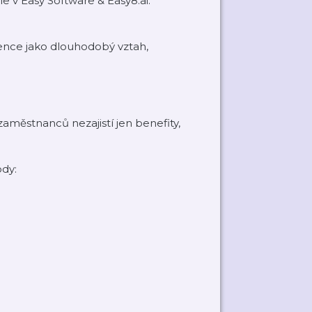
e v Easy Software & Easy8.ai.
ence jako dlouhodobý vztah,
zaměstnanců nezajistí jen benefity,
ody: