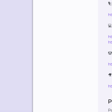
🎙
ht
💻
ht
ht
🤡
ht
🎥
h
P
Po