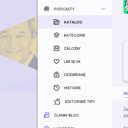
PODCASTY
KATALOG
KOUPENÉ
KATALOG
KATEGORIE
KATEGORIE
ZÁLOŽKY
ZÁLOŽKY
HISTORIE
LÍBÍ SE MI
ODEBÍRANÉ
HISTORIE
I
EDITORSKÉ TIPY
Je
zl
ČLÁNKY BLOG