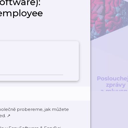
oftware):
 employee
é společně probereme, jak můžete
ed. ↗️