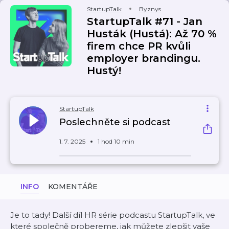
StartupTalk
Byznys
StartupTalk #71 - Jan
Husták (Hustá): Až 70 %
firem chce PR kvůli
employer brandingu.
Hustý!
StartupTalk
Poslechněte si podcast
1. 7. 2025
1 hod 10 min
INFO
KOMENTÁŘE
Je to tady! Další díl HR série podcastu StartupTalk, ve
které společně probereme, jak můžete zlepšit vaše