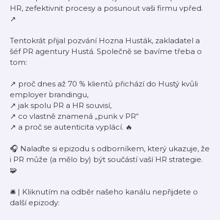
HR, zefektivnit procesy a posunout vaši firmu vpřed.
↗️
Tentokrát přijal pozvání Hozna Husták, zakladatel a
šéf PR agentury Hustá. Společně se bavíme třeba o
tom:
↗️ proč dnes až 70 % klientů přichází do Hustý kvůli
employer brandingu,
↗️ jak spolu PR a HR souvisí,
↗️ co vlastně znamená „punk v PR“
↗️ a proč se autenticita vyplácí. 🔥
🎧 Nalaďte si epizodu s odborníkem, který ukazuje, že
i PR může (a mělo by) být součástí vaší HR strategie.
🧩
🛎 | Kliknutím na odběr našeho kanálu nepřijdete o
další epizody: