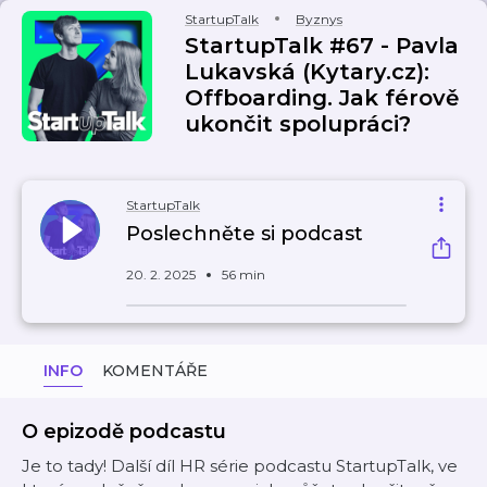
StartupTalk
Byznys
StartupTalk #67 - Pavla
Lukavská (Kytary.cz):
Offboarding. Jak férově
ukončit spolupráci?
StartupTalk
Poslechněte si podcast
20. 2. 2025
56 min
INFO
KOMENTÁŘE
O epizodě podcastu
Je to tady! Další díl HR série podcastu StartupTalk, ve