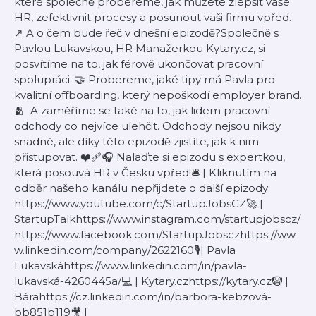
které společně probereme, jak můžete zlepšit vaše
HR, zefektivnit procesy a posunout vaši firmu vpřed.
↗️ A o čem bude řeč v dnešní epizodě?Společně s
Pavlou Lukavskou, HR Manažerkou Kytary.cz, si
posvítíme na to, jak férově ukončovat pracovní
spolupráci. 🤝 Probereme, jaké tipy má Pavla pro
kvalitní offboarding, který nepoškodí employer brand.
🫂 A zaměříme se také na to, jak lidem pracovní
odchody co nejvíce ulehčit. Odchody nejsou nikdy
snadné, ale díky této epizodě zjistíte, jak k nim
přistupovat. ❤️‍🩹🎧 Nalaďte si epizodu s expertkou,
která posouvá HR v Česku vpřed!🛎 | Kliknutím na
odběr našeho kanálu nepřijdete o další epizody:
https://www.youtube.com/c/StartupJobsCZ🚀 |
StartupTalkhttps://www.instagram.com/startupjobscz/
https://www.facebook.com/StartupJobsczhttps://ww
w.linkedin.com/company/2622160🎙| Pavla
Lukavskáhttps://www.linkedin.com/in/pavla-
lukavská-4260445a/💻 | Kytary.czhttps://kytary.cz🤡 |
Bárahttps://cz.linkedin.com/in/barbora-kebzová-
bb851b119🎥 |