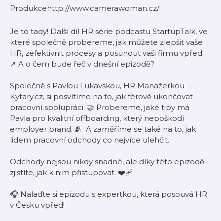
Produkcehttp://www.camerawoman.cz/
Je to tady! Další díl HR série podcastu StartupTalk, ve
které společně probereme, jak můžete zlepšit vaše
HR, zefektivnit procesy a posunout vaši firmu vpřed.
↗️ A o čem bude řeč v dnešní epizodě?
Společně s Pavlou Lukavskou, HR Manažerkou
Kytary.cz, si posvítíme na to, jak férově ukončovat
pracovní spolupráci. 🤝 Probereme, jaké tipy má
Pavla pro kvalitní offboarding, který nepoškodí
employer brand. 🫂 A zaměříme se také na to, jak
lidem pracovní odchody co nejvíce ulehčit.
Odchody nejsou nikdy snadné, ale díky této epizodě
zjistíte, jak k nim přistupovat. ❤️‍🩹
🎧 Nalaďte si epizodu s expertkou, která posouvá HR
v Česku vpřed!