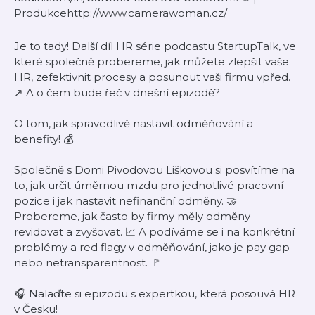
Produkcehttp://www.camerawoman.cz/
Je to tady! Další díl HR série podcastu StartupTalk, ve
které společně probereme, jak můžete zlepšit vaše
HR, zefektivnit procesy a posunout vaši firmu vpřed.
↗️ A o čem bude řeč v dnešní epizodě?
O tom, jak spravedlivě nastavit odměňování a
benefity! 💰
Společně s Domi Pivodovou Liškovou si posvítíme na
to, jak určit úměrnou mzdu pro jednotlivé pracovní
pozice i jak nastavit nefinanční odměny. 🤝
Probereme, jak často by firmy měly odměny
revidovat a zvyšovat. 📈 A podíváme se i na konkrétní
problémy a red flagy v odměňování, jako je pay gap
nebo netransparentnost. 🚩
🎧 Nalaďte si epizodu s expertkou, která posouvá HR
v Česku!