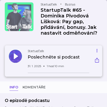
StartupTalk
Byznys
StartupTalk #65 -
Dominika Pivodová
Lišková: Pay gap,
přidávání, bonusy. Jak
nastavit odměňování?
StartupTalk
Poslechněte si podcast
31. 1. 2025
1 hod 10 min
INFO
KOMENTÁŘE
O epizodě podcastu