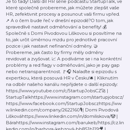
Je to tady! Další díl HR série podcastu StartupTalk, ve
které společně probereme, jak můžete zlepšit vaše
HR, zefektivnit procesy a posunout vaši firmu vpřed.
↗️ A o čem bude řeč v dnešní epizodě?O tom, jak
spravedlivě nastavit odměňování a benefity! 💰
Společně s Domi Pivodovou Liškovou si posvítíme na
to, jak určit úměrnou mzdu pro jednotlivé pracovní
pozice i jak nastavit nefinanční odměny. 🤝
Probereme, jak často by firmy měly odměny
revidovat a zvyšovat. 📈 A podíváme se i na konkrétní
problémy a red flagy v odměňování, jako je pay gap
nebo netransparentnost. 🚩🎧 Nalaďte si epizodu s
expertkou, která posouvá HR v Česku!🛎 | Kliknutím
na odběr našeho kanálu nepřijdete o další epizody:
https://www.youtube.com/c/StartupJobsCZ🚀 |
StartupTalkhttps://www.instagram.com/startupjobscz/
https://www.facebook.com/StartupJobsczhttps://ww
w.linkedin.com/company/2622160🎙| Domi Pivodová
Liškováhttps://www.linkedin.com/in/domiliskova/🤡 |
Bárahttps://www.instagram.com/barukeb/https://cz.lin
kedin.com/in/barbora-kebzová-bb851b119🎥 |