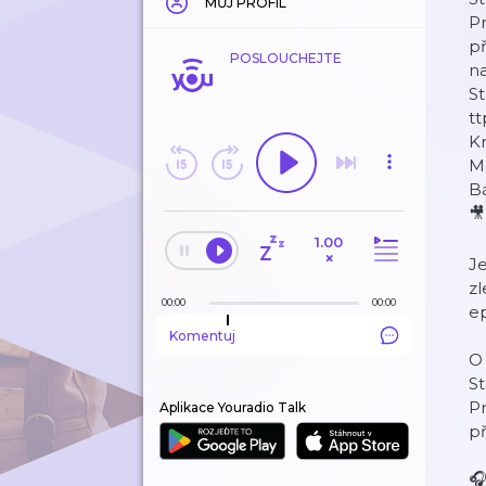
MŮJ PROFIL
Pr
př
POSLOUCHEJTE
na
S
t
Kr
Mü
B

1.00
×
Je
zl
00:00
00:00
e
Komentuj
O 
St
Pr
Aplikace Youradio Talk
př
🎧