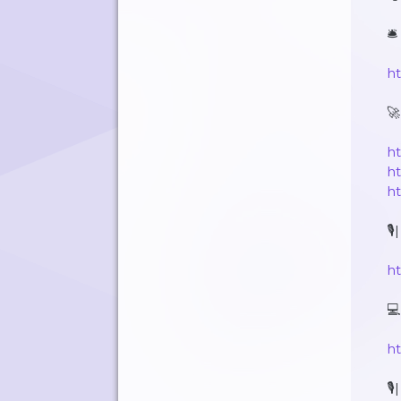
🛎
h
🚀
ht
h
h
🎙
ht
💻
ht
🎙