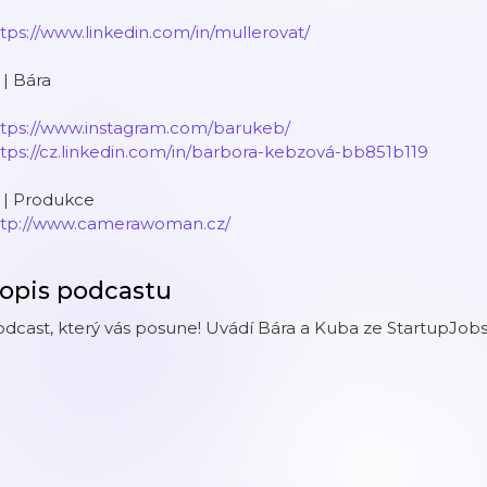
tps://www.linkedin.com/in/mullerovat/
 | Bára
ttps://www.instagram.com/barukeb/
tps://cz.linkedin.com/in/barbora-kebzová-bb851b119
 | Produkce
ttp://www.camerawoman.cz/
opis podcastu
dcast, který vás posune! Uvádí Bára a Kuba ze StartupJobs