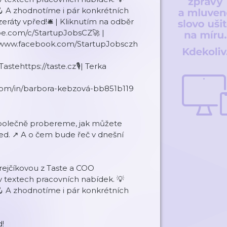
 A zhodnotíme i pár konkrétních
zeráty vpřed!🛎 | Kliknutím na odběr
ube.com/c/StartupJobsCZ🚀 |
://www.facebook.com/StartupJobsczh
astehttps://taste.cz🎙| Terka
.com/in/barbora-kebzová-bb851b119
é společně probereme, jak můžete
řed. ↗️ A o čem bude řeč v dnešní
rejčíkovou z Taste a COO
 v textech pracovních nabídek. 💡
 A zhodnotíme i pár konkrétních
d!