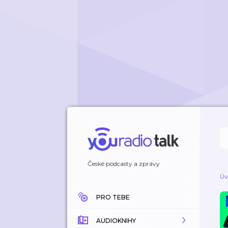
České podcasty a zprávy
Úv
PRO TEBE
AUDIOKNIHY