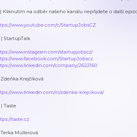
 | Kliknutím na odběr našeho kanálu nepřijdete o další epiz
ttps://www.youtube.com/c/StartupJobsCZ
 | StartupTalk
tps://www.instagram.com/startupjobscz/
ttps://www.facebook.com/StartupJobscz
ttps://www.linkedin.com/company/2622160
| Zdeňka Krejčíková
tps://www.linkedin.com/in/zdenka-krejcikova/
 | Taste
tps://taste.cz
| Terka Müllerová