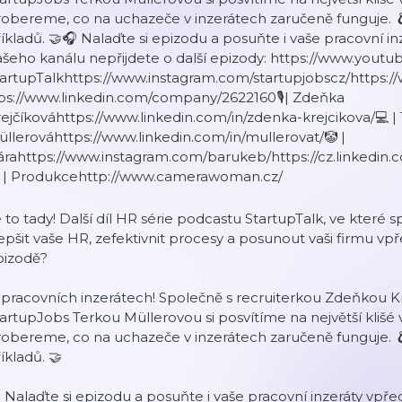
obereme, co na uchazeče v inzerátech zaručeně funguje. 
íkladů. 🤝🎧 Nalaďte si epizodu a posuňte i vaše pracovní in
šeho kanálu nepřijdete o další epizody: https://www.yout
tartupTalkhttps://www.instagram.com/startupjobscz/https
tps://www.linkedin.com/company/2622160🎙| Zdeňka
ejčíkováhttps://www.linkedin.com/in/zdenka-krejcikova/💻 | T
llerováhttps://www.linkedin.com/in/mullerovat/🤡 |
árahttps://www.instagram.com/barukeb/https://cz.linkedin
 | Produkcehttp://www.camerawoman.cz/
 to tady! Další díl HR série podcastu StartupTalk, ve kter
epšit vaše HR, zefektivnit procesy a posunout vaši firmu vp
pizodě?
pracovních inzerátech! Společně s recruiterkou Zdeňkou K
artupJobs Terkou Müllerovou si posvítíme na největší klišé
obereme, co na uchazeče v inzerátech zaručeně funguje. 
íkladů. 🤝
 Nalaďte si epizodu a posuňte i vaše pracovní inzeráty vpře