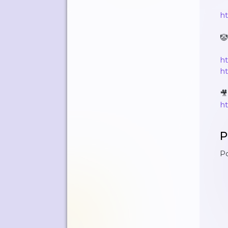
ht
🤡
h
ht
🎥
h
P
Po