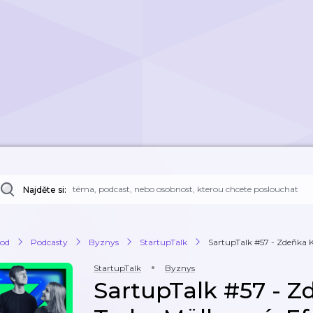
Najděte si:
od
Podcasty
Byznys
StartupTalk
SartupTalk #57 - Zdeňka Kr
StartupTalk
Byznys
SartupTalk #57 - Z