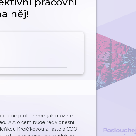
ektivní pracovní
a něj!
é společně probereme, jak můžete
řed. ↗️ A o čem bude řeč v dnešní
deňkou Krejčíkovou z Taste a COO
 v textech pracovních nabídek. 💡