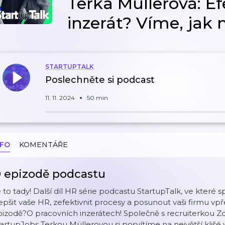
Terka Müllerová: Ef
inzerát? Víme, jak n
STARTUPTALK
Poslechněte si podcast
11. 11. 2024
50 min
NFO
KOMENTÁŘE
 epizodě podcastu
 to tady! Další díl HR série podcastu StartupTalk, ve kter
epšit vaše HR, zefektivnit procesy a posunout vaši firmu vp
izodě?O pracovních inzerátech! Společně s recruiterkou Z
artupJobs Terkou Müllerovou si posvítíme na největší klišé