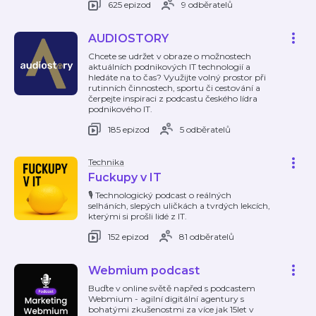
625 epizod
9 odběratelů
AUDIOSTORY
Chcete se udržet v obraze o možnostech
aktuálních podnikových IT technologií a
hledáte na to čas? Využijte volný prostor při
rutinních činnostech, sportu či cestování a
čerpejte inspiraci z podcastu českého lídra
podnikového IT.
185 epizod
5 odběratelů
Technika
Fuckupy v IT
🎙️ Technologický podcast o reálných
selháních, slepých uličkách a tvrdých lekcích,
kterými si prošli lidé z IT.
152 epizod
81 odběratelů
Webmium podcast
Buďte v online světě napřed s podcastem
Webmium - agilní digitální agentury s
bohatými zkušenostmi za více jak 15let v