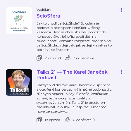
Vzdělání
ScioSféra
Jak to chodí ve ScioŠkole? Sciosféra je
podcast o principech ScioŠkol. Určený
každému, kdo se chce hlouběji ponořit do
konceptu škol, jež připravují děti na
budoucnost. Pomáhá rozplétat, proč se věci
ve ScioŠkolách ději tak, jak se dějí – a jak se to
potkává se životem
…
23 epizod
3 odběratelé
Talks 21 — The Karel Janeček
Podcast
Každých 21 dní zve Karel Janeček k upřímné
a otevřené konverzaci výjimečné osobnosti z
různých oblastí – vědy, filozofie, vzdělávání,
zdraví, technologií, spirituality a
systémových změn. Talks 21 je prostorem
pro lidskost, hloubku a inspiraci. Hledáme
nové perspektivy,
…
18 epizod
0 odběratelů