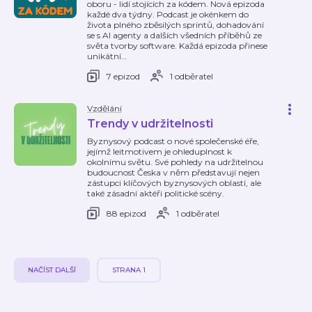
oboru - lidí stojících za kódem. Nová epizoda
každé dva týdny. Podcast je okénkem do
života plného zběsilých sprintů, dohadování
se s AI agenty a dalších všedních příběhů ze
světa tvorby software. Každá epizoda přinese
unikátní
…
7 epizod
1 odběratel
Vzdělání
Trendy v udržitelnosti
Byznysový podcast o nové společenské éře,
jejímž leitmotivem je ohleduplnost k
okolnímu světu. Své pohledy na udržitelnou
budoucnost Česka v něm představují nejen
zástupci klíčových byznysových oblastí, ale
také zásadní aktéři politické scény.
88 epizod
1 odběratel
NAČÍST DALŠÍ
STRANA 1