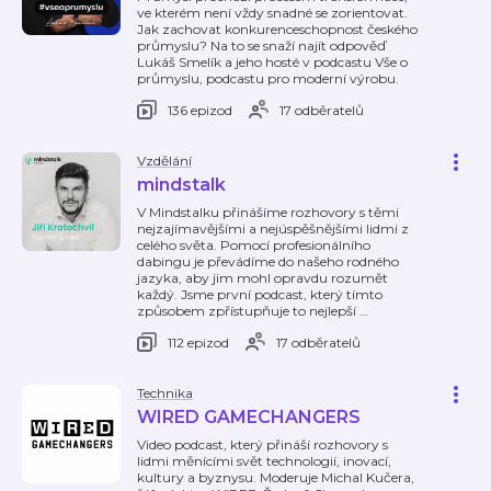
ve kterém není vždy snadné se zorientovat.
Jak zachovat konkurenceschopnost českého
průmyslu? Na to se snaží najít odpověď
Lukáš Smelík a jeho hosté v podcastu Vše o
průmyslu, podcastu pro moderní výrobu.
136 epizod
17 odběratelů
Vzdělání
mindstalk
V Mindstalku přinášíme rozhovory s těmi
nejzajímavějšími a nejúspěšnějšími lidmi z
celého světa. Pomocí profesionálního
dabingu je převádíme do našeho rodného
jazyka, aby jim mohl opravdu rozumět
každý. Jsme první podcast, který tímto
způsobem zpřístupňuje to nejlepší
…
112 epizod
17 odběratelů
Technika
WIRED GAMECHANGERS
Video podcast, který přináší rozhovory s
lidmi měnícími svět technologií, inovací,
kultury a byznysu. Moderuje Michal Kučera,