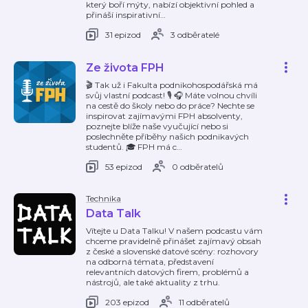
který boří mýty, nabízí objektivní pohled a
přináší inspirativní
…
31 epizod
3 odběratelé
Ze života FPH
🎬 Tak už i Fakulta podnikohospodářská má
svůj vlastní podcast! 🎙 🎧 Máte volnou chvíli
na cestě do školy nebo do práce? Nechte se
inspirovat zajímavými FPH absolventy,
poznejte blíže naše vyučující nebo si
poslechněte příběhy našich podnikavých
studentů. 🎓 FPH má c
…
53 epizod
0 odběratelů
Technika
Data Talk
Vítejte u Data Talku! V našem podcastu vám
chceme pravidelně přinášet zajímavý obsah
z české a slovenské datové scény: rozhovory
na odborná témata, představení
relevantních datových firem, problémů a
nástrojů, ale také aktuality z trhu.
203 epizod
11 odběratelů