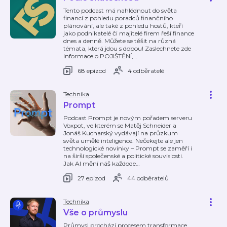
Tento podcast má nahlédnout do světa
financí z pohledu poradců finančního
plánování, ale také z pohledu hostů, kteří
jako podnikatelé či majitelé firem řeší finance
dnes a denně. Můžete se těšit na různá
témata, která jdou s dobou! Zaslechnete zde
informace o POJIŠTĚNÍ,
…
68 epizod
4 odběratelé
Technika
Prompt
Podcast Prompt je novým pořadem serveru
Voxpot, ve kterém se Matěj Schneider a
Jonáš Kucharský vydávají na průzkum
světa umělé inteligence. Nečekejte ale jen
technologické novinky – Prompt se zaměří i
na širší společenské a politické souvislosti.
Jak AI mění náš každode
…
27 epizod
44 odběratelů
Technika
Vše o průmyslu
Průmysl prochází procesem transformace,