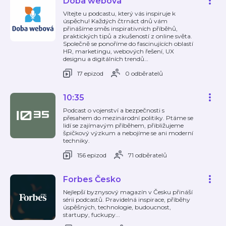
Doba webová
Vítejte u podcastu, který vás inspiruje k
úspěchu! Každých čtrnáct dnů vám
přinášíme směs inspirativních příběhů,
praktických tipů a zkušeností z online světa.
Společně se ponoříme do fascinujících oblastí
HR, marketingu, webových řešení, UX
designu a digitálních trendů
…
17 epizod
0 odběratelů
10:35
Podcast o vojenství a bezpečnosti s
přesahem do mezinárodní politiky. Ptáme se
lidí se zajímavým příběhem, přibližujeme
špičkový výzkum a nebojíme se ani moderní
techniky.
156 epizod
71 odběratelů
Forbes Česko
Nejlepší byznysový magazín v Česku přináší
sérii podcastů. Pravidelná inspirace, příběhy
úspěšných, technologie, budoucnost,
startupy, fuckupy...