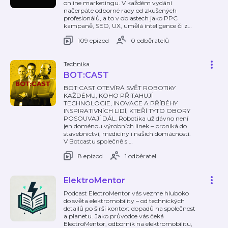
online marketingu. V každém vydání
načerpáte odborné rady od zkušených
profesionálů, a to v oblastech jako PPC
kampaně, SEO, UX, umělá inteligence či z
…
109 epizod
0 odběratelů
Technika
BOT:CAST
BOT:CAST OTEVÍRÁ SVĚT ROBOTIKY
KAŽDÉMU, KOHO PŘITAHUJÍ
TECHNOLOGIE, INOVACE A PŘÍBĚHY
INSPIRATIVNÍCH LIDÍ, KTEŘÍ TYTO OBORY
POSOUVAJÍ DÁL. Robotika už dávno není
jen doménou výrobních linek – proniká do
stavebnictví, medicíny i našich domácností.
V Botcastu společně s
…
8 epizod
1 odběratel
ElektroMentor
Podcast ElectroMentor vás vezme hluboko
do světa elektromobility – od technických
detailů po širší kontext dopadů na společnost
a planetu. Jako průvodce vás čeká
ElectroMentor, odborník na elektromobilitu,