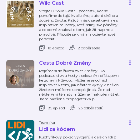
Wild Cast
Vítejte u "Wild Cast" – podcastu, kde se
ponoříme do tajů kvalitního, autentického a
dobrého života. Každý měsíc se setkáváme s
inspirativními hosty, kteří sdílejí své příběhy
a odborné znalosti o tom, jak žít naplno a
pravdivě. Připojte se k nám a objevte nové
perspekt
…
18 epizod
2 odběratelé
Cesta Dobré Změny
Pojďme si do života zvát Změny. Do
podcastu si zvu hosty s celostním přístupem
ke zdraví i k životu. Můžeme se od nich
inspirovat v tom, jak některé výzvy v našich
životech můžeme uchopit jinak. Že nad
některými tématy můžeme jinak přemýšlet.
Jsem nadšená propagátorka p
…
85 epizod
23 odběratelů
Technika
Lidi za kódem
Kuchyňkový pokec vývojářů a dalších lidí z