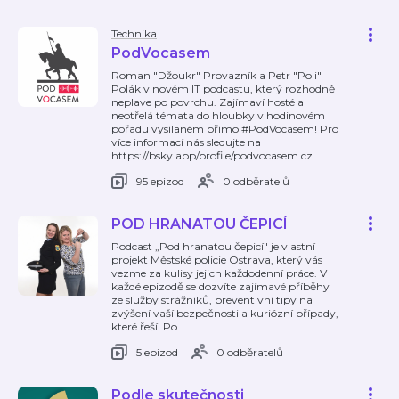
Technika
PodVocasem
Roman "Džoukr" Provazník a Petr "Poli"
Polák v novém IT podcastu, který rozhodně
neplave po povrchu. Zajímaví hosté a
neotřelá témata do hloubky v hodinovém
pořadu vysílaném přímo #PodVocasem! Pro
více informací nás sledujte na
https://bsky.app/profile/podvocasem.cz
…
95 epizod
0 odběratelů
POD HRANATOU ČEPICÍ
Podcast „Pod hranatou čepicí" je vlastní
projekt Městské policie Ostrava, který vás
vezme za kulisy jejich každodenní práce. V
každé epizodě se dozvíte zajímavé příběhy
ze služby strážníků, preventivní tipy na
zvýšení vaší bezpečnosti a kuriózní případy,
které řeší. Po
…
5 epizod
0 odběratelů
Podle skutečnosti