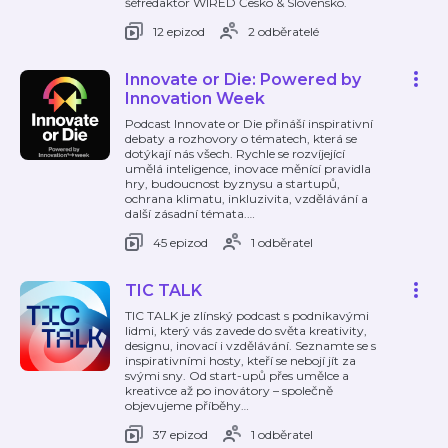
šéfredaktor WIRED Česko & Slovensko.
12 epizod
2 odběratelé
Innovate or Die: Powered by
Innovation Week
Podcast Innovate or Die přináší inspirativní
debaty a rozhovory o tématech, která se
dotýkají nás všech. Rychle se rozvíjející
umělá inteligence, inovace měnící pravidla
hry, budoucnost byznysu a startupů,
ochrana klimatu, inkluzivita, vzdělávání a
další zásadní témata.
…
45 epizod
1 odběratel
TIC TALK
TIC TALK je zlínský podcast s podnikavými
lidmi, který vás zavede do světa kreativity,
designu, inovací i vzdělávání. Seznamte se s
inspirativními hosty, kteří se nebojí jít za
svými sny. Od start-upů přes umělce a
kreativce až po inovátory – společně
objevujeme příběhy
…
37 epizod
1 odběratel