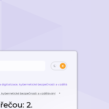
 digitalizace, kybernetické bezpečnosti a vzdělávání
Zero Trust ludskou ře
e, kybernetické bezpečnosti a vzdělávání
řečou: 2.