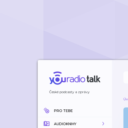
České podcasty a zprávy
Úv
PRO TEBE
AUDIOKNIHY