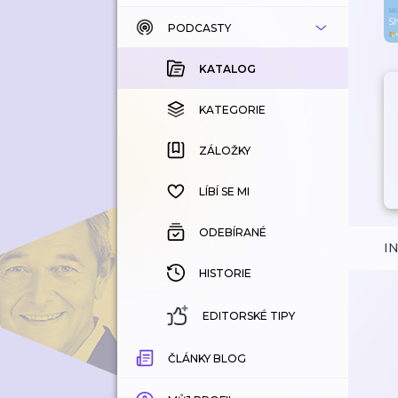
PODCASTY
KATALOG
KOUPENÉ
KATALOG
KATEGORIE
KATEGORIE
ZÁLOŽKY
ZÁLOŽKY
HISTORIE
LÍBÍ SE MI
ODEBÍRANÉ
I
HISTORIE
EDITORSKÉ TIPY
ČLÁNKY BLOG