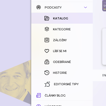
PODCASTY
KATALOG
KOUPENÉ
KATALOG
KATEGORIE
KATEGORIE
ZÁLOŽKY
ZÁLOŽKY
HISTORIE
LÍBÍ SE MI
ODEBÍRANÉ
HISTORIE
I
EDITORSKÉ TIPY
ČLÁNKY BLOG