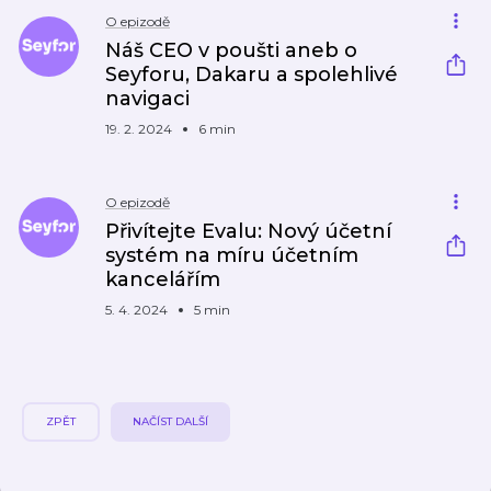
O epizodě
Náš CEO v poušti aneb o
Seyforu, Dakaru a spolehlivé
navigaci
19. 2. 2024
6 min
O epizodě
Přivítejte Evalu: Nový účetní
systém na míru účetním
kancelářím
5. 4. 2024
5 min
ZPĚT
NAČÍST DALŠÍ