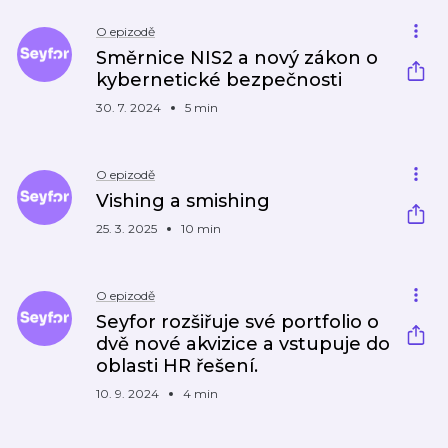
O epizodě
Směrnice NIS2 a nový zákon o
kybernetické bezpečnosti
30. 7. 2024
5 min
O epizodě
Vishing a smishing
25. 3. 2025
10 min
O epizodě
Seyfor rozšiřuje své portfolio o
dvě nové akvizice a vstupuje do
oblasti HR řešení.
10. 9. 2024
4 min