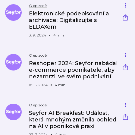
O epizodě
Elektronické podepisování a
archivace: Digitalizujte s
ELDAXem
3. 9. 2024
4 min
O epizodě
Reshoper 2024: Seyfor nabádal
e-commerce podnikatele, aby
nezamrzli ve svém podnikání
18. 6. 2024
4 min
O epizodě
Seyfor AI Breakfast: Událost,
která mnohým změnila pohled
na AI v podnikové praxi
23. 7. 2024
4 min