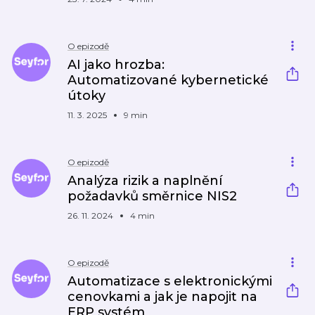
O epizodě
AI jako hrozba:
Automatizované kybernetické
útoky
11. 3. 2025
9 min
O epizodě
Analýza rizik a naplnění
požadavků směrnice NIS2
26. 11. 2024
4 min
O epizodě
Automatizace s elektronickými
cenovkami a jak je napojit na
ERP systém