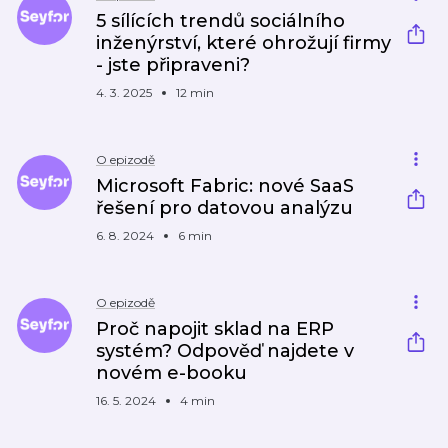
5 sílících trendů sociálního
inženýrství, které ohrožují firmy
- jste připraveni?
4. 3. 2025
12 min
O epizodě
Microsoft Fabric: nové SaaS
řešení pro datovou analýzu
6. 8. 2024
6 min
O epizodě
Proč napojit sklad na ERP
systém? Odpověď najdete v
novém e-booku
16. 5. 2024
4 min