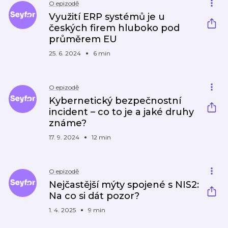
O epizodě
Využití ERP systémů je u
českých firem hluboko pod
průměrem EU
25. 6. 2024
6 min
O epizodě
Kybernetický bezpečnostní
incident – co to je a jaké druhy
známe?
17. 9. 2024
12 min
O epizodě
Nejčastější mýty spojené s NIS2:
Na co si dát pozor?
1. 4. 2025
9 min