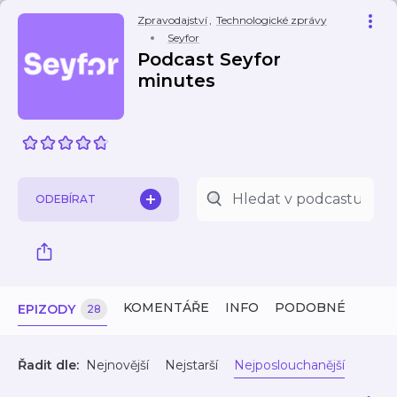
Zpravodajství
,
Technologické zprávy
Seyfor
Podcast Seyfor
minutes
ODEBÍRAT
KOMENTÁŘE
INFO
PODOBNÉ
EPIZODY
28
Řadit dle:
Nejnovější
Nejstarší
Nejposlouchanější