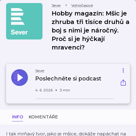
Sever
Volnočasové
Hobby magazín: Mšic je
zhruba tři tisíce druhů a
boj s nimi je náročný.
Proč si je hýčkají
mravenci?
Sever
Poslechněte si podcast
4. 6. 2026
3 min
INFO
KOMENTÁŘE
I tak mrňavý tvor, jako je mšice, dokáže napáchat na