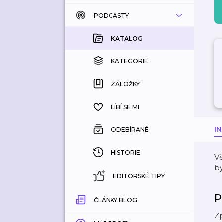
PODCASTY
KATALOG
KOUPENÉ
KATALOG
KATEGORIE
KATEGORIE
ZÁLOŽKY
ZÁLOŽKY
HISTORIE
LÍBÍ SE MI
I
ODEBÍRANÉ
HISTORIE
Vě
by
EDITORSKÉ TIPY
P
ČLÁNKY BLOG
Zp