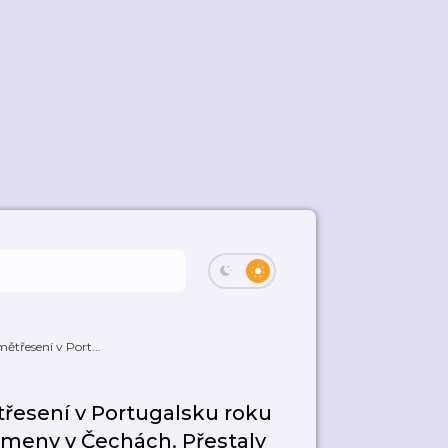
ětřesení v Port...
třesení v Portugalsku roku
rameny v Čechách. Přestaly