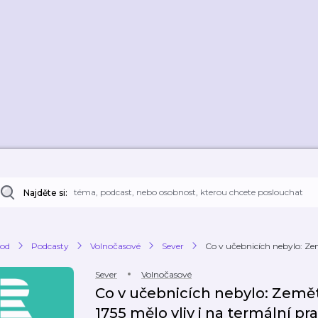
Najděte si:
od
Podcasty
Volnočasové
Sever
Co v učebnicích nebylo: Zem
Sever
Volnočasové
Co v učebnicích nebylo: Země
1755 mělo vliv i na termální p