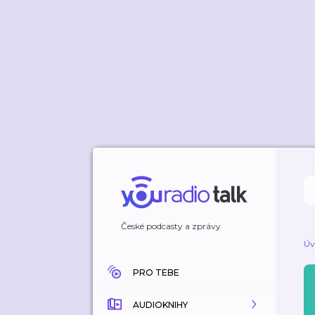
České podcasty a zprávy
Úv
PRO TEBE
AUDIOKNIHY