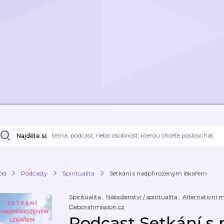
Najděte si:
od
Podcasty
Spiritualita
Setkání s nadpřirozeným lékařem
Spiritualita
,
Náboženství / spiritualita
,
Alternativní 
Deborahmission.cz
Podcast Setkání s