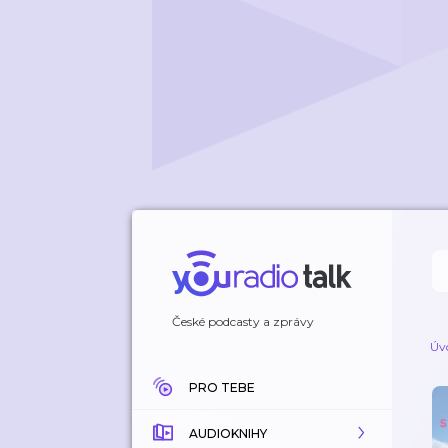
České podcasty a zprávy
Úv
PRO TEBE
AUDIOKNIHY