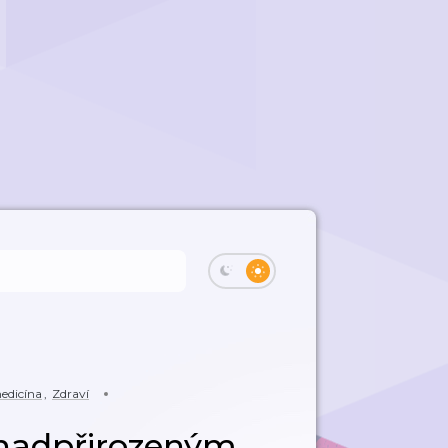
medicína
,
Zdraví
 nadpřirozeným