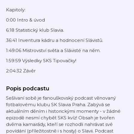
Kapitoly:
0:00 Intro & úvod
6:18 Statistický klub Slavia.
36:41 Inventura kádru a hodnocení Slávistů.
1:49:06 Mistrovství světa a Slávisté na něm.
1:59:59 Výsledky SKS Tipovačky!
2:04:32 Závěr
Popis podcastu
Sešívaní sobě je fanouškovský podcast věnovaný
fotbalovému klubu SK Slavia Praha. Zabývá se
aktuálním děním i historickými momenty - v žádné
epizodě nesmí chybět SKS kvíz! Obsah je tvořen
dvěma kamarády, kteří se rozhodli nahrávat své
povídání (příležitostně i s hosty) o Slavii. Podcast