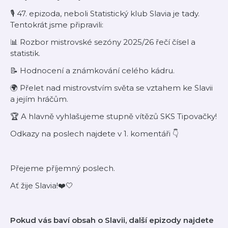
🎙️ 47. epizoda, neboli Statistický klub Slavia je tady.
Tentokrát jsme připravili:
📊 Rozbor mistrovské sezóny 2025/26 řečí čísel a
statistik.
📝 Hodnocení a známkování celého kádru.
🌍 Přelet nad mistrovstvím světa se vztahem ke Slavii
a jejím hráčům.
🏆 A hlavně vyhlašujeme stupně vítězů SKS Tipovačky!
Odkazy na poslech najdete v 1. komentáři 👇
Přejeme příjemný poslech.
Ať žije Slavia!❤️🤍
Pokud vás baví obsah o Slavii, další epizody najdete