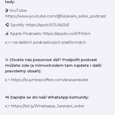
tady:
🎬 YouTube:
https://www.youtube.com/@Sesivani_sobe_podcast
🎧 Spotify: https://spoti.fi/3U6s3zE
🍎 Apple Podcasts: https://apple.co/47F61e4
👉 i na dalších podcastových platformách
☕
Chcete nás posunout dál? Podpořit podcast
můžete zde (a mimochodem tam najdete i další
pravidelný obsah):
👉 https://buymeacoffee.com/sesivanisobe
📲
Zapojte se do naší WhatsApp komunity:
👉 https://bit.ly/Whatsapp_Sesivani_sobe