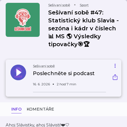
Sešívaní sobě
Sport
Sešívaní sobě #47:
Statistický klub Slavia -
sezóna i kádr v číslech
📊 MS 🌎 Výsledky
tipovačky🎯🏆
Sešívaní sobě
Poslechněte si podcast
16. 6. 2026
2 hod 7 min
INFO
KOMENTÁŘE
Ahoj Slávistky, ahoj Slávisti!❤️🤍