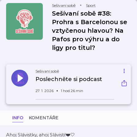
Sešívaní sobě
Sport
Sešívaní sobě #38:
Prohra s Barcelonou se
vztyčenou hlavou? Na
Pafos pro výhru a do
ligy pro titul?
Sešívaní sobě
Poslechněte si podcast
27. 1. 2026
1 hod 26 min
INFO
KOMENTÁŘE
Ahoj Slávistky, ahoj Slávisti!❤️🤍