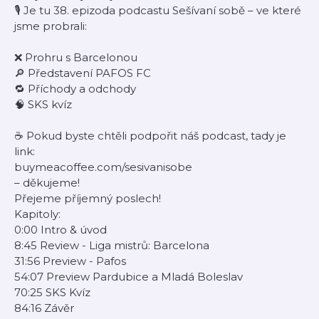
🎙️ Je tu 38. epizoda podcastu Sešívaní sobě – ve které
jsme probrali:
❌ Prohru s Barcelonou
🔎 Představení PAFOS FC
🔁 Příchody a odchody
🧠 SKS kvíz
☕️ Pokud byste chtěli podpořit náš podcast, tady je
link:
buymeacoffee.com/sesivanisobe
– děkujeme!
Přejeme příjemný poslech!
Kapitoly:
0:00 Intro & úvod
8:45 Review - Liga mistrů: Barcelona
31:56 Preview - Pafos
54:07 Preview Pardubice a Mladá Boleslav
70:25 SKS Kvíz
84:16 Závěr