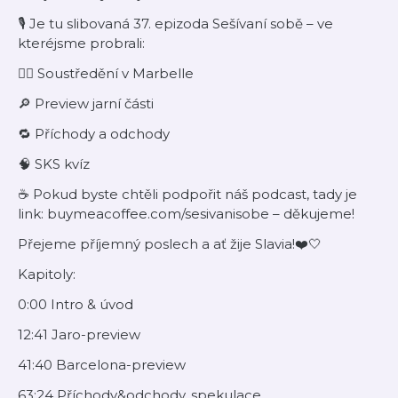
🎙️ Je tu slibovaná 37. epizoda Sešívaní sobě – ve
kteréjsme probrali:
🏋️‍♂️ Soustředění v Marbelle
🔎 Preview jarní části
🔁 Příchody a odchody
🧠 SKS kvíz
☕️ Pokud byste chtěli podpořit náš podcast, tady je
link: buymeacoffee.com/sesivanisobe – děkujeme!
Přejeme příjemný poslech a ať žije Slavia!❤️🤍
Kapitoly:
0:00 Intro & úvod
12:41 Jaro-preview
41:40 Barcelona-preview
63:24 Příchody&odchody, spekulace