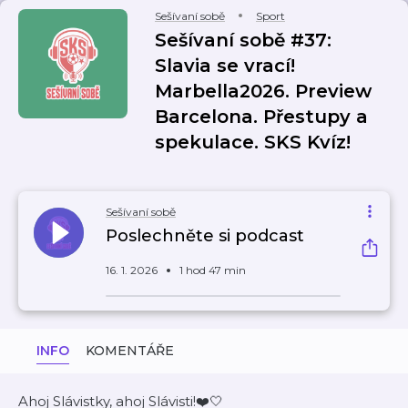
Sešívaní sobě
Sport
Sešívaní sobě #37:
Slavia se vrací!
Marbella2026. Preview
Barcelona. Přestupy a
spekulace. SKS Kvíz!
Sešívaní sobě
Poslechněte si podcast
16. 1. 2026
1 hod 47 min
INFO
KOMENTÁŘE
Ahoj Slávistky, ahoj Slávisti!❤️🤍