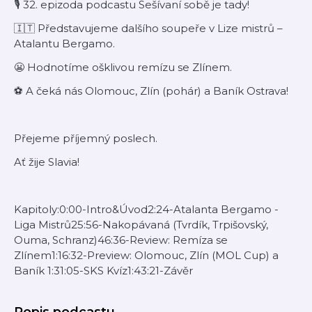
🎙️ 32. epizoda podcastu Sešívaní sobě je tady!
🇮🇹 Představujeme dalšího soupeře v Lize mistrů –
Atalantu Bergamo.
😬 Hodnotíme ošklivou remízu se Zlínem.
⚽ A čeká nás Olomouc, Zlín (pohár) a Baník Ostrava!
Přejeme příjemný poslech.
Ať žije Slavia!
Kapitoly:0:00-Intro&Úvod2:24-Atalanta Bergamo -
Liga Mistrů25:56-Nakopávaná (Tvrdík, Trpišovský,
Ouma, Schranz)46:36-Review: Remíza se
Zlínem1:16:32-Preview: Olomouc, Zlín (MOL Cup) a
Baník 1:31:05-SKS Kvíz1:43:21-Závěr