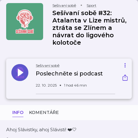
Sešívaní sobě
Sport
Sešívaní sobě #32:
Atalanta v Lize mistrů,
ztráta se Zlínem a
návrat do ligového
kolotoče
Sešívaní sobě
Poslechněte si podcast
22. 10. 2025
1 hod 46 min
INFO
KOMENTÁŘE
Ahoj Slávistky, ahoj Slávisti! ❤️🤍