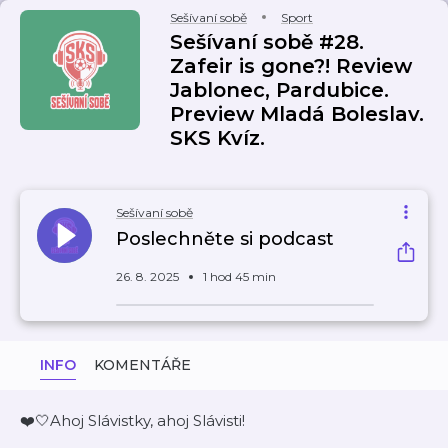
Sešívaní sobě
Sport
Sešívaní sobě #28.
Zafeir is gone?! Review
Jablonec, Pardubice.
Preview Mladá Boleslav.
SKS Kvíz.
Sešívaní sobě
Poslechněte si podcast
26. 8. 2025
1 hod 45 min
INFO
KOMENTÁŘE
❤️🤍Ahoj Slávistky, ahoj Slávisti!