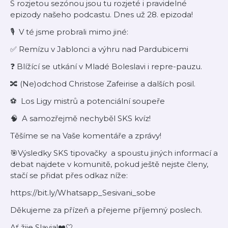
S rozjetou sezónou jsou tu rozjeté i pravidelné
epizody našeho podcastu. Dnes už 28. epizoda!
🎙️ V té jsme probrali mimo jiné:
✅ Remízu v Jablonci a výhru nad Pardubicemi
❓ Blížící se utkání v Mladé Boleslavi i repre-pauzu.
🔀 (Ne)odchod Christose Zafeirise a dalších posil.
⚽️ Los Ligy mistrů a potenciální soupeře
🧠 A samozřejmě nechyběl SKS kvíz!
Těšíme se na Vaše komentáře a zprávy!
🎯Výsledky SKS tipovačky a spoustu jiných informací a
debat najdete v komunitě, pokud ještě nejste členy,
stačí se přidat přes odkaz níže:
https://bit.ly/Whatsapp_Sesivani_sobe
Děkujeme za přízeň a přejeme příjemný poslech.
Ať žije Slavia!❤️🤍