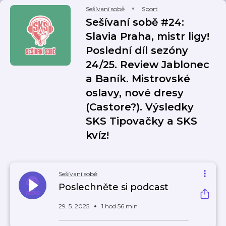
Sešívaní sobě
Sport
Sešívaní sobě #24:
Slavia Praha, mistr ligy!
Poslední díl sezóny
24/25. Review Jablonec
a Baník. Mistrovské
oslavy, nové dresy
(Castore?). Výsledky
SKS Tipovačky a SKS
kvíz!
Sešívaní sobě
Poslechněte si podcast
29. 5. 2025
1 hod 56 min