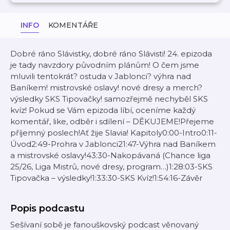
INFO
KOMENTÁŘE
Dobré ráno Slávistky, dobré ráno Slávisti! 24. epizoda
je tady navzdory původním plánům! O čem jsme
mluvili tentokrát? ostuda v Jablonci? výhra nad
Baníkem! mistrovské oslavy! nové dresy a merch?
výsledky SKS Tipovačky! samozřejmě nechyběl SKS
kvíz! Pokud se Vám epizoda líbí, oceníme každý
komentář, like, odběr i sdílení – DĚKUJEME!Přejeme
příjemný poslech!Ať žije Slavia! Kapitoly0:00-Intro0:11-
Úvod2:49-Prohra v Jablonci21:47-Výhra nad Baníkem
a mistrovské oslavy!43:30-Nakopávaná (Chance liga
25/26, Liga Mistrů, nové dresy, program…)1:28:03-SKS
Tipovačka – výsledky!1:33:30-SKS Kvíz!1:54:16-Závěr
Popis podcastu
Sešívaní sobě je fanouškovský podcast věnovaný