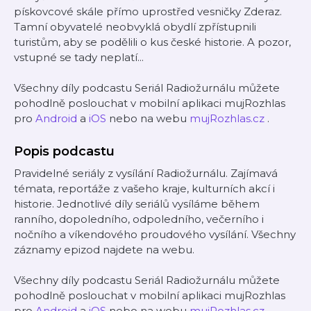
pískovcové skále přímo uprostřed vesničky Zderaz.
Tamní obyvatelé neobvyklá obydlí zpřístupnili
turistům, aby se podělili o kus české historie. A pozor,
vstupné se tady neplatí...
Všechny díly podcastu Seriál Radiožurnálu můžete
pohodlně poslouchat v mobilní aplikaci mujRozhlas
pro
Android
a
iOS
nebo na webu
mujRozhlas.cz
.
Popis podcastu
Pravidelné seriály z vysílání Radiožurnálu. Zajímavá
témata, reportáže z vašeho kraje, kulturních akcí i
historie. Jednotlivé díly seriálů vysíláme během
ranního, dopoledního, odpoledního, večerního i
nočního a víkendového proudového vysílání. Všechny
záznamy epizod najdete na webu.
Všechny díly podcastu Seriál Radiožurnálu můžete
pohodlně poslouchat v mobilní aplikaci mujRozhlas
pro
Android
a
iOS
nebo na webu
mujRozhlas.cz
.