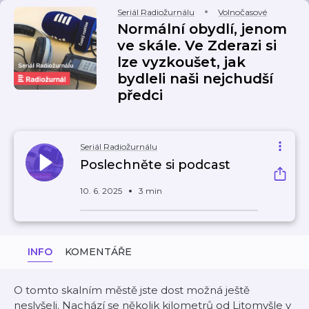
Seriál Radiožurnálu
Volnočasové
Normální obydlí, jenom
ve skále. Ve Zderazi si
lze vyzkoušet, jak
bydleli naši nejchudší
předci
Seriál Radiožurnálu
Poslechněte si podcast
10. 6. 2025
3 min
INFO
KOMENTÁŘE
O tomto skalním městě jste dost možná ještě
neslyšeli. Nachází se několik kilometrů od Litomyšle v