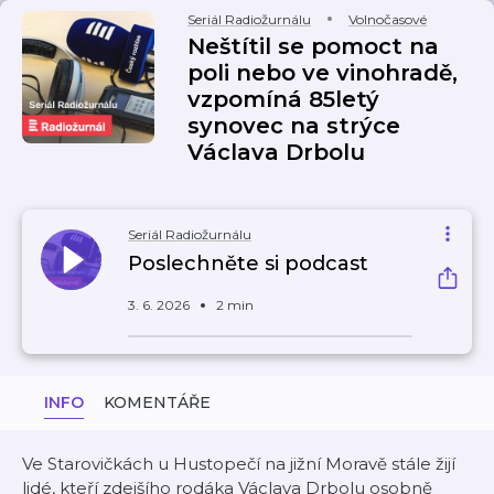
Seriál Radiožurnálu
Volnočasové
Neštítil se pomoct na
poli nebo ve vinohradě,
vzpomíná 85letý
synovec na strýce
Václava Drbolu
Seriál Radiožurnálu
Poslechněte si podcast
3. 6. 2026
2 min
INFO
KOMENTÁŘE
Ve Starovičkách u Hustopečí na jižní Moravě stále žijí
lidé, kteří zdejšího rodáka Václava Drbolu osobně