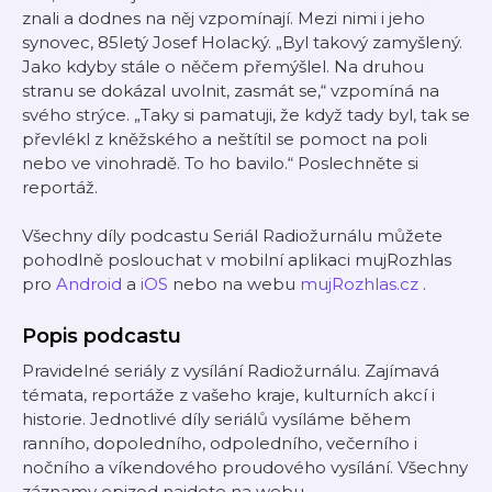
znali a dodnes na něj vzpomínají. Mezi nimi i jeho
synovec, 85letý Josef Holacký. „Byl takový zamyšlený.
Jako kdyby stále o něčem přemýšlel. Na druhou
stranu se dokázal uvolnit, zasmát se,“ vzpomíná na
svého strýce. „Taky si pamatuji, že když tady byl, tak se
převlékl z kněžského a neštítil se pomoct na poli
nebo ve vinohradě. To ho bavilo.“ Poslechněte si
reportáž.
Všechny díly podcastu Seriál Radiožurnálu můžete
pohodlně poslouchat v mobilní aplikaci mujRozhlas
pro
Android
a
iOS
nebo na webu
mujRozhlas.cz
.
Popis podcastu
Pravidelné seriály z vysílání Radiožurnálu. Zajímavá
témata, reportáže z vašeho kraje, kulturních akcí i
historie. Jednotlivé díly seriálů vysíláme během
ranního, dopoledního, odpoledního, večerního i
nočního a víkendového proudového vysílání. Všechny
záznamy epizod najdete na webu.