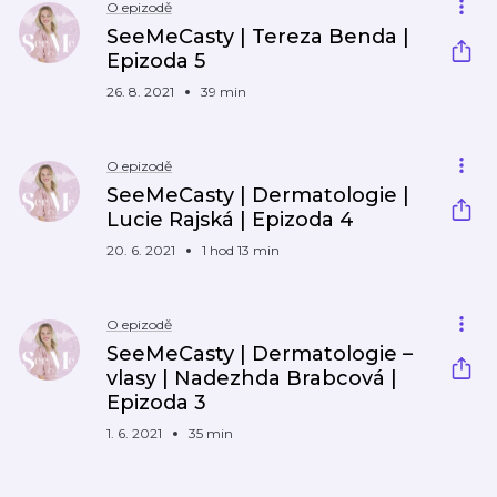
O epizodě
SeeMeCasty | Tereza Benda |
Epizoda 5
26. 8. 2021
39 min
O epizodě
SeeMeCasty | Dermatologie |
Lucie Rajská | Epizoda 4
20. 6. 2021
1 hod 13 min
O epizodě
SeeMeCasty | Dermatologie –
vlasy | Nadezhda Brabcová |
Epizoda 3
1. 6. 2021
35 min