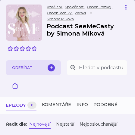
Vzdělání
,
Společnost
,
Osobní rozvoj
,
Osobní deníky
,
Zdraví
Simona Míková
Podcast SeeMeCasty
by Simona Míková
ODEBÍRAT
KOMENTÁŘE
INFO
PODOBNÉ
EPIZODY
6
Řadit dle:
Nejnovější
Nejstarší
Nejposlouchanější