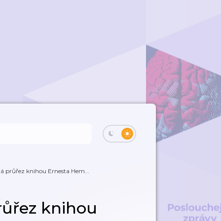
lá průřez knihou Ernesta Hem...
růřez knihou