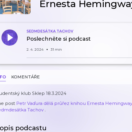
Ernesta Hemingway
SEDMDESÁTKA TACHOV
Poslechněte si podcast
2. 4. 2024
31 min
NFO
KOMENTÁŘE
udentský klub Sklep 18.3.2024
he post
Petr Vaďura dělá průřez knihou Ernesta Hemingwa
edmdesátka Tachov
.
opis podcastu