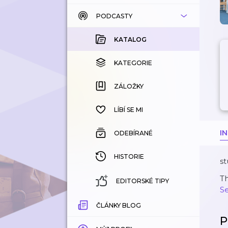
PODCASTY
KATALOG
KOUPENÉ
KATALOG
KATEGORIE
KATEGORIE
ZÁLOŽKY
ZÁLOŽKY
HISTORIE
LÍBÍ SE MI
I
ODEBÍRANÉ
HISTORIE
st
T
EDITORSKÉ TIPY
S
ČLÁNKY BLOG
P