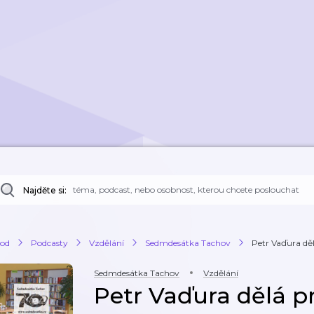
Najděte si:
od
Podcasty
Vzdělání
Sedmdesátka Tachov
Petr Vaďura dě
Sedmdesátka Tachov
Vzdělání
Petr Vaďura dělá p