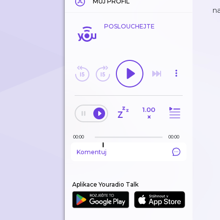
MŮJ PROFIL
na
POSLOUCHEJTE
1.00
×
00:00
00:00
Komentuj
Aplikace Youradio Talk