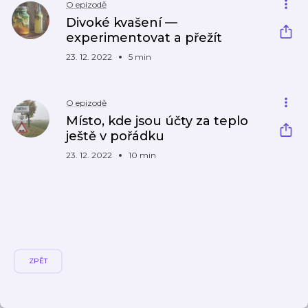
O epizodě
Divoké kvašení —
experimentovat a přežít
23. 12. 2022
5 min
O epizodě
Místo, kde jsou účty za teplo
ještě v pořádku
23. 12. 2022
10 min
ZPĚT