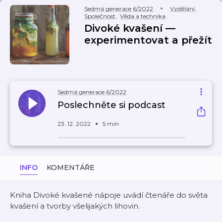
Sedmá generace 6/2022
Vzdělání
,
Společnost
,
Věda a technika
Divoké kvašení —
experimentovat a přežít
Sedmá generace 6/2022
Poslechněte si podcast
23. 12. 2022
5 min
INFO
KOMENTÁŘE
Kniha Divoké kvašené nápoje uvádí čtenáře do světa
kvašení a tvorby všelijakých lihovin.