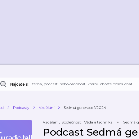
Najděte si:
od
Podcasty
Vzdělání
Sedmá generace 1/2024
Vzdělání
,
Společnost
,
Věda a technika
Sedmá g
Podcast Sedmá gen