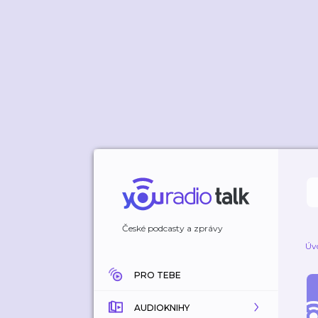
České podcasty a zprávy
Úv
PRO TEBE
AUDIOKNIHY