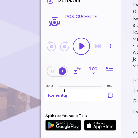
MŮJ PROFIL
De
02
POSLOUCHEJTE
ka
sl
ko
v 
so
čl
je
sv
1.00
×
Pr
00:00
00:00
Ja
Komentuj
Pr
D
Aplikace Youradio Talk
O