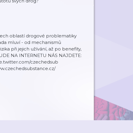
stotu svých drog?
šech oblastí drogové problematiky
rada mluví - od mechanismů
ika při jejich užívání, až po benefity,
 VŠUDE NA INTERNETU NÁS NAJDETE:
le.twitter.com/czechedsub
w.czechedsubstance.cz/