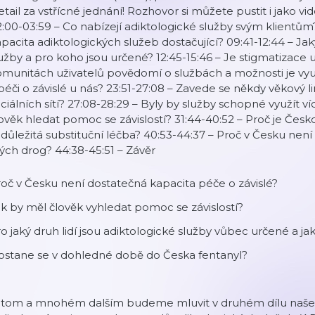
tail za vstřícné jednání! Rozhovor si můžete pustit i jako v
:00-03:59 – Co nabízejí adiktologické služby svým klientů
pacita adiktologických služeb dostačující? 09:41-12:44 – Jak
užby a pro koho jsou určené? 12:45-15:46 – Je stigmatizace u
munitách uživatelů povědomí o službách a možnosti je využ
péči o závislé u nás? 23:51-27:08 – Zavede se někdy věkový l
ciálních sítí? 27:08-28:29 – Byly by služby schopné využít 
ověk hledat pomoc se závislostí? 31:44-40:52 – Proč je Čes
 důležitá substituční léčba? 40:53-44:37 – Proč v Česku nen
ých drog? 44:38-45:51 – Závěr
oč v Česku není dostatečná kapacita péče o závislé?
k by měl člověk vyhledat pomoc se závislostí?
o jaký druh lidí jsou adiktologické služby vůbec určené a ja
ostane se v dohledné době do Česka fentanyl?
 tom a mnohém dalším budeme mluvit v druhém dílu naše