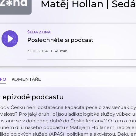
Matěj Hollan | Šedá
ŠEDÁ ZÓNA
Poslechněte si podcast
31. 10. 2024
45 min
NFO
KOMENTÁŘE
 epizodě podcastu
oč v Česku není dostatečná kapacita péče o závislé? Jak b
vislostí? Pro jaký druh lidí jsou adiktologické služby vůbec 
ostane se v dohledné době do Česka fentanyl? O tom a m
ruhém dílu našeho podcastu s Matějem Hollanem, ředitele
iktologických služeb (APAS), politikem a aktivistou. Děku