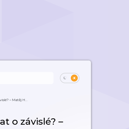
islé? – Matěj H...
t o závislé? –