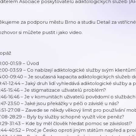
ditelem Asociace poskytovatelů adiktologických služeb (APAS
kujeme za podporu městu Brno a studiu Detail za vstřícné
zhovor si můžete pustit i jako video.
topáž
:00-01:59 – Úvod
:00-03:59 – Co nabízejí adiktologické služby svým klientům
:00-09:40 – Je současná kapacita adiktologických služeb do
:41-12:44 – Jaký druh lidí vyhledává adiktologické služby a
:45-15:46 – Je stigmatizace uživatelů problém?
:46-16:46 – Je v komunitách uživatelů povědomí o službách 
:47-23:50 – Jaké jsou překážky v péči o závislé u nás?
:51-27:08 – Zavede se někdy věkový limit pro používání mobil
:08-28:29 – Byly by služby schopné využít více peněz?
:29-31:43 – Kde by měl člověk hledat pomoc se závislostí?
:44-40:52 – Proč je Česko oproti jiným státům napřed a proč 