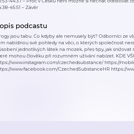
:53-44:37 – Proč v Česku není možné si nechat otestovat či
:38-45:51 – Závěr
opis podcastu
ogy jsou tabu. Co kdyby ale nemusely být? Odborníci ze v
ám nabídnou své pohledy na věci, o kterých společnost ne
sobení jednotlivých látek na mozek, přes tipy, jak snižovat riz
teré mohou člověku při rozumném užívání nabízet. KDE
ttps://www.instagram.com/czechedsubstance/ https://mobi
ttps://www.facebook.com/CzechedSubstanceHR https://ww