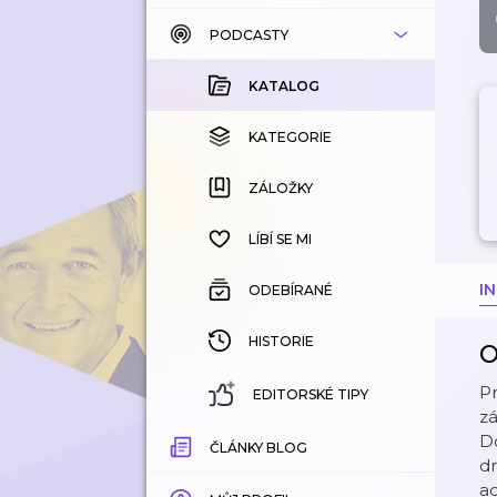
PODCASTY
KATALOG
KOUPENÉ
KATALOG
KATEGORIE
KATEGORIE
ZÁLOŽKY
ZÁLOŽKY
HISTORIE
LÍBÍ SE MI
I
ODEBÍRANÉ
HISTORIE
O
Pr
EDITORSKÉ TIPY
zá
D
ČLÁNKY BLOG
d
ad