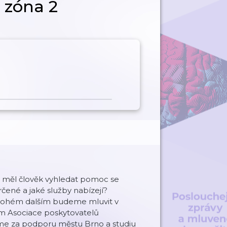
 zóna 2
y měl člověk vyhledat pomoc se
určené a jaké služby nabízejí?
nohém dalším budeme mluvit v
m Asociace poskytovatelů
jeme za podporu městu Brno a studiu