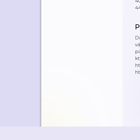
40
44
P
Dr
v
pů
k
h
h