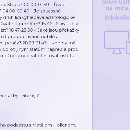
ideo. Stopáž 00:00-01:59 – Úvod
m? 04:00-09:40 – Je současná
ý druh lidí vyhledává adiktologické
živatelů problém? 15:46-16:46 – Je v
ít? 16:47-23:50 – Jaké jsou překážky
imit pro používání mobilů a
více peněz? 28:29-31:43 – Kde by měl
ko oproti jiným státům napřed a proč
í možné si nechat otestovat čistotu
ké služby nabízejí?
ho podcastu s Matějem Hollanem,