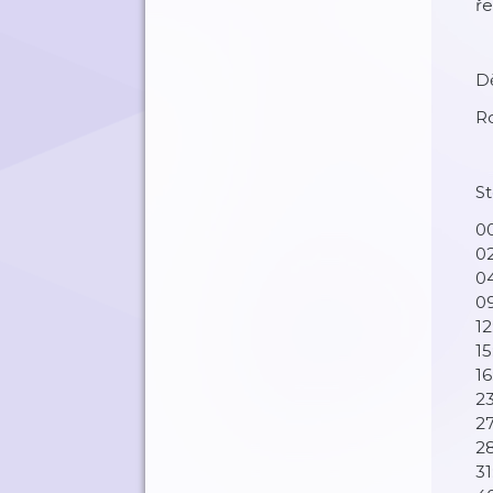
ře
Dě
Ro
S
00
02
04
09
12
15
16
23
27
28
31