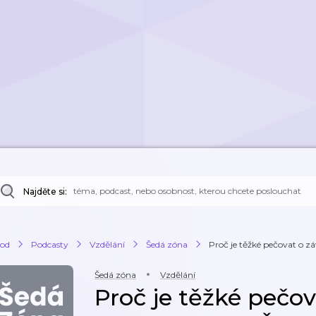
Najděte si:
od
Podcasty
Vzdělání
Šedá zóna
Proč je těžké pečovat o záv
Šedá zóna
Vzdělání
Proč je těžké pečova