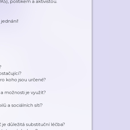
), politikem a aktivistou.
 jednání!
?
stačující?
 pro koho jsou určené?
a možnosti je využít?
ů a sociálních sítí?
je důležitá substituční léčba?