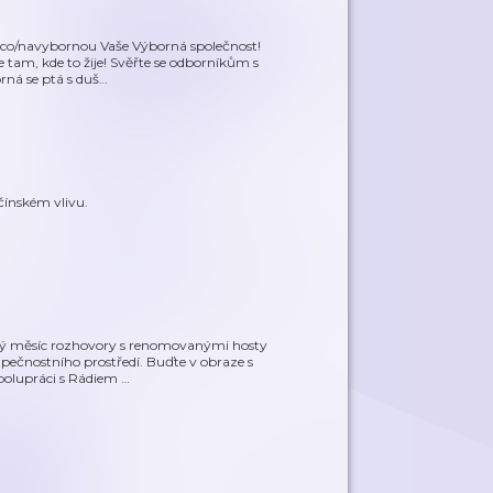
.co/navybornou Vaše Výborná společnost!
tam, kde to žije! Svěřte se odborníkům s
rná se ptá s duš
…
čínském vlivu.
dý měsíc rozhovory s renomovanými hosty
pečnostního prostředí. Buďte v obraze s
spolupráci s Rádiem
…