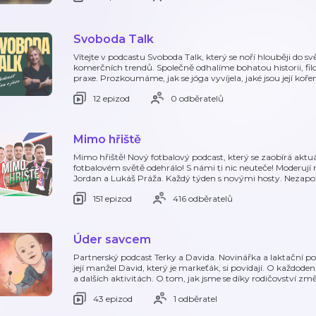
Svoboda Talk
Vítejte v podcastu Svoboda Talk, který se noří hlouběji do sv
komerčních trendů. Společně odhalíme bohatou historii, fil
praxe. Prozkoumáme, jak se jóga vyvíjela, jaké jsou její kořeny
12 epizod
0 odběratelů
Mimo hřiště
Mimo hřiště! Nový fotbalový podcast, který se zaobírá aktu
fotbalovém světě odehrálo! S námi ti nic neuteče! Moderují 
Jordan a Lukáš Práža. Každý týden s novými hosty. Neza
151 epizod
416 odběratelů
Úder savcem
Partnerský podcast Terky a Davida. Novinářka a laktační p
její manžel David, který je markeťák, si povídají. O každod
a dalších aktivitách. O tom, jak jsme se díky rodičovství změ
43 epizod
1 odběratel