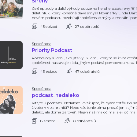
Sirény
Celé epizody a další výhody pouze na herohero.co/sireny 🚨 
dělat hluk, který konečně dává smysl! Novinářky Linda Bar
novém podcastu rozebírají společenské mýty a morální pani
45 epizod
27 odběratelů
Společnost
Priority Podcast
Rozhovory s lidmi jako jste vy. S lidmi, kterým se život ot
společnost nastavuje záda, jiným podává pomocnou ruku. Po
43 epizod
67 odběratelů
Společnost
podcast_nedaleko
Vítejte u podcastu Nedaleko. Zvažujete, že byste chtěli zkusi
životem v zahraničí? Nebo vás tohle téma prostě jen zajímá
daleko, ale doma zároveň. Nejen našima očima, ale i očima i
8 epizod
0 odběratelů