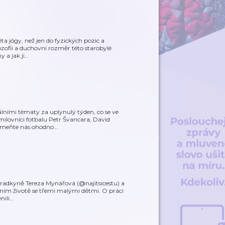
ěta jógy, než jen do fyzických pozic a
ozofii a duchovní rozměr této starobylé
 a jak ji
…
álními tématy za uplynulý týden, co se ve
milovníci fotbalu Petr Švancara, David
pomeňte nás ohodno
…
oradkyně Tereza Mynářová (@najitsicestu) a
enním životě se třemi malými dětmi. O práci
nili
…