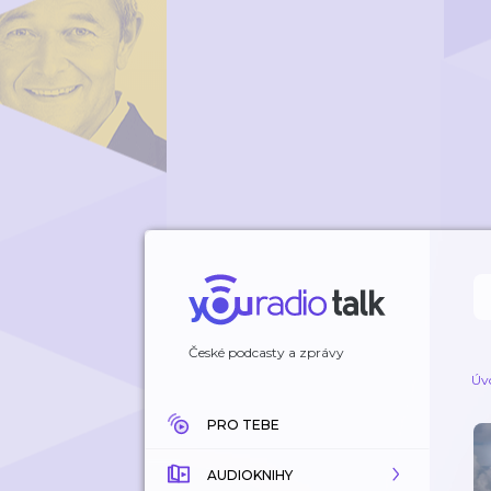
České podcasty a zprávy
Úv
PRO TEBE
AUDIOKNIHY