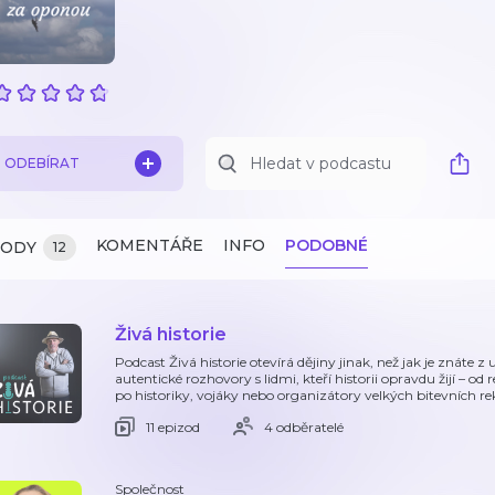
ODEBÍRAT
KOMENTÁŘE
INFO
PODOBNÉ
ZODY
12
Živá historie
Podcast Živá historie otevírá dějiny jinak, než jak je znáte z
autentické rozhovory s lidmi, kteří historii opravdu žijí – od
po historiky, vojáky nebo organizátory velkých bitevních re
11 epizod
4 odběratelé
Společnost