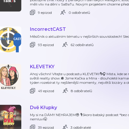
měli vliv na dění v SaBaTu. Novým projektem chceme předs
9 epizod
0 odběratelů
IncorrectCAST
Měsíčník o aktuálním tématu v nejširších souvislostech! Sl
93 epizod
62 odběratelů
KLEVETKY
Ahoj všichni! Vítejte u podcastu KLEVETKY🎙️🎧 Místa, kde se
světě reality show.🪩 Jsme Kačka a Mína - dlouholeté kam
týden rozebírat ty nejšílenější momenty, největší bizáry a 
49 epizod
8 odběratelů
Dvě Křupky
My si na DÁMY NEHRAJEM😎 🎙️Skoro babský podcast *bez ce
nemluví🤫
39 epizod
3 odběratelé