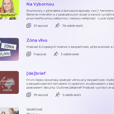
Na Výbornou
Rozhovory v plné délce a bonusové epizody na 👉 herohero
Bereme mikrofon a z podcastových studií a kanclů vyrážíme 
praxí oceňovanou odbornou i laickou veřejností. -Lucie Výbo
29 epizod
116 odběratelů
Zóna vlivu
Podcast Evropských hodnot o bezpečnosti, připravenosti a 
11 epizod
3 odběratelé
[de]brief
První česko-slovenský podcast věnovaný bezpečnosti. Kaž
o bezpečnostních tématech či osobních zkušenostech z bez
podcastem Security Outlines [de]brief! Podcast vychází ve 
119 epizod
5 odběratelů
Společnost