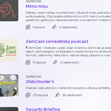
Společnost
Mimo mísu
Debaty, které začaly na střechách v Buenos Aires, pokračova
audio podoby. Olympijská běžkyně na 400 metrů a student
společně s golfovým reprezentantem a studentem matema
3 epizod
0 odběratelů
ZemCast zemědělský podcast
🎙️ ZemCast – Podcast z pole, stáje i traktoru ZemCast je podc
lidech, technologiích a každodenní realitě života na venkově
farmáři, odborníky nebo těmi, kdo se nebojí zašpinit si ruce.
31 epizod
12 odběratelů
Společnost
Oldschooler's
Podcast, kde veteráni z veřejného prostoru odhalují příběhy 
275 epizod
38 odběratelů
Security Briefing