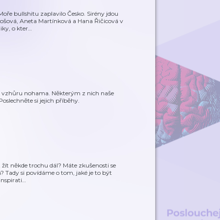
Moře bullshitu zaplavilo Česko. Sirény jdou
tošová, Aneta Martínková a Hana Řičicová v
ky, o kter
…
očil vzhůru nohama. Některým z nich naše
slechněte si jejich příběhy.
t žít někde trochu dál? Máte zkušenosti se
? Tady si povídáme o tom, jaké je to být
nspirati
…