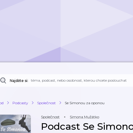
Najděte si:
od
Podcasty
Společnost
Se Simonou za oponou
Společnost
Simona Mužátko
Podcast Se Simon