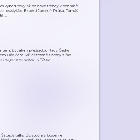
řes kyberútoky až po nové trendy v ochraně
inde neuslyšíte. Experti Jaromír Průša, Tomáš
iti
…
tantem, bývalým předsedou Rady České
m Dědičem. Příležitostně s hosty z řad
stu najdete na www.INFO.cz
Šábec/s talks. Do studia si budeme
ě i jiné lidi, kteří mají nebo v minulosti