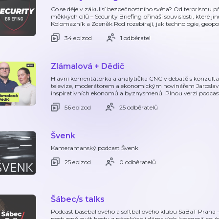
Co se děje v zákulisí bezpečnostního světa? Od terorismu p
měkkých cílů – Security Briefing přináší souvislosti, které j
Kolomazník a Zdeněk Rod rozebírají, jak technologie, geopol
34 epizod
1 odběratel
Zlámalová + Dědič
Hlavní komentátorka a analytička CNC v debatě s konzul
televize, moderátorem a ekonomickým novinářem Jaroslave
inspirativních ekonomů a byznysmenů. Plnou verzi podca
56 epizod
25 odběratelů
Švenk
Kameramanský podcast Švenk
25 epizod
0 odběratelů
Šábec/s talks
Podcast baseballového a softballového klubu SaBaT Praha - 
postupně zvát hosty z pánských i dámských kategorií, souběžn