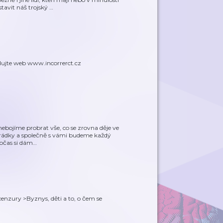
tavit náš trojský
…
edujte web www.incorrerct.cz
 nebojíme probrat vše, co se zrovna děje ve
arádky a společně s vámi budeme každý
občas si dám
…
nzury >Byznys, děti a to, o čem se