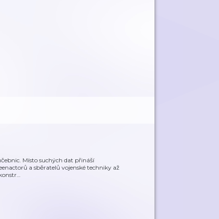
 učebnic. Místo suchých dat přináší
 reenactorů a sběratelů vojenské techniky až
konstr
…