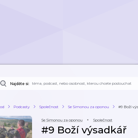
Najděte si:
od
Podcasty
Společnost
Se Simonou za oponou
#9 Boží vý
Se Simonou za oponou
Společnost
#9 Boží výsadkář