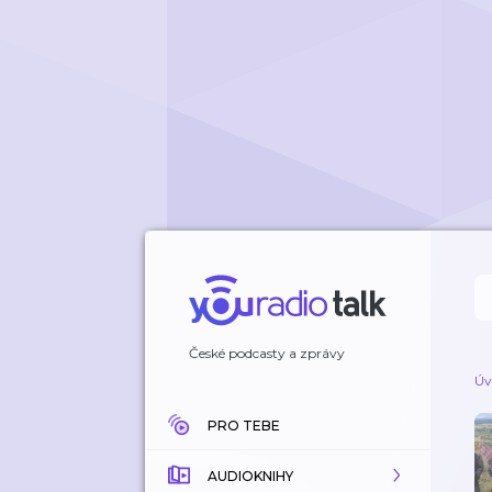
České podcasty a zprávy
Úv
PRO TEBE
AUDIOKNIHY