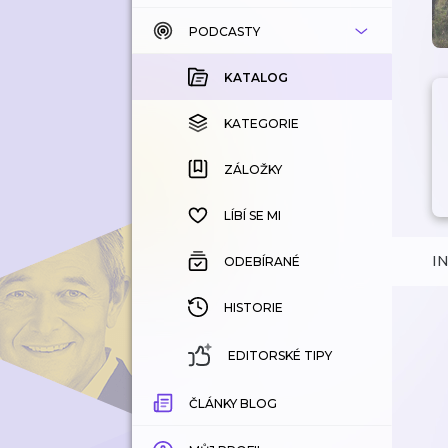
PODCASTY
KATALOG
KOUPENÉ
KATALOG
KATEGORIE
KATEGORIE
ZÁLOŽKY
ZÁLOŽKY
HISTORIE
LÍBÍ SE MI
I
ODEBÍRANÉ
HISTORIE
EDITORSKÉ TIPY
ČLÁNKY BLOG