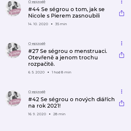
O epizodě
#44 Se ségrou o tom, jak se
Nicole s Pierem zasnoubili
14. 10. 2020
35 min
O epizodě
#27 Se ségrou o menstruaci.
Otevřeně a jenom trochu
rozpačitě.
6. 5. 2020
1 hod 8 min
O epizodě
#42 Se ségrou o nových diářích
na rok 2021!
16. 9. 2020
28 min