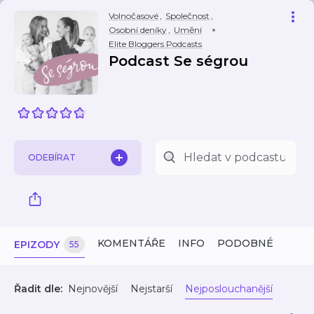
Volnočasové
,
Společnost
,
Osobní deníky
,
Umění
Elite Bloggers Podcasts
Podcast Se ségrou
ODEBÍRAT
KOMENTÁŘE
INFO
PODOBNÉ
EPIZODY
55
Řadit dle:
Nejnovější
Nejstarší
Nejposlouchanější