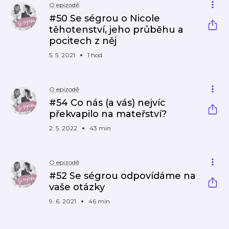
O epizodě
#50 Se ségrou o Nicole
těhotenství, jeho průběhu a
pocitech z něj
5. 5. 2021
1 hod
O epizodě
#54 Co nás (a vás) nejvíc
překvapilo na mateřství?
2. 5. 2022
43 min
O epizodě
#52 Se ségrou odpovídáme na
vaše otázky
9. 6. 2021
46 min