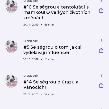
O epizodě
#10 Se ségrou a tentokrát i s
mamkou! O velkých životních
změnách
20. 11. 2019
55 min
O epizodě
#5 Se ségrou o tom, jak si
vydělávají influenceři
16. 10. 2019
41 min
O epizodě
#14 Se ségrou o úrazu a
Vánocích!
21. 12. 2019
37 min