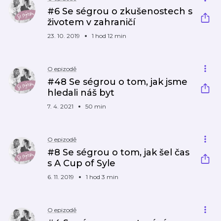
#6 Se ségrou o zkušenostech s
životem v zahraničí
23. 10. 2019
1 hod 12 min
O epizodě
#48 Se ségrou o tom, jak jsme
hledali náš byt
7. 4. 2021
50 min
O epizodě
#8 Se ségrou o tom, jak šel čas
s A Cup of Syle
6. 11. 2019
1 hod 3 min
O epizodě