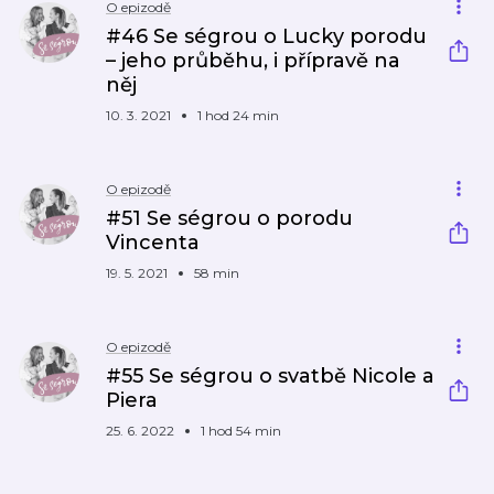
O epizodě
#46 Se ségrou o Lucky porodu
– jeho průběhu, i přípravě na
něj
10. 3. 2021
1 hod 24 min
O epizodě
#51 Se ségrou o porodu
Vincenta
19. 5. 2021
58 min
O epizodě
#55 Se ségrou o svatbě Nicole a
Piera
25. 6. 2022
1 hod 54 min