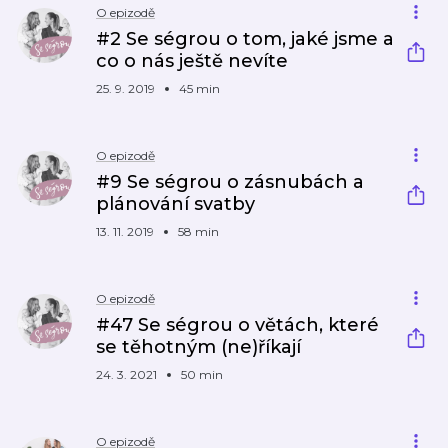
O epizodě
#2 Se ségrou o tom, jaké jsme a
co o nás ještě nevíte
25. 9. 2019
45 min
O epizodě
#9 Se ségrou o zásnubách a
plánování svatby
13. 11. 2019
58 min
O epizodě
#47 Se ségrou o větách, které
se těhotným (ne)říkají
24. 3. 2021
50 min
O epizodě