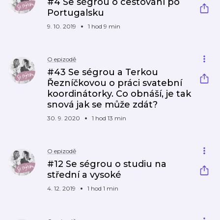
#4 Se ségrou o cestování po
Portugalsku
9. 10. 2019
1 hod 9 min
O epizodě
#43 Se ségrou a Terkou
Řezníčkovou o práci svatební
koordinátorky. Co obnáší, je tak
snová jak se může zdát?
30. 9. 2020
1 hod 13 min
O epizodě
#12 Se ségrou o studiu na
střední a vysoké
4. 12. 2019
1 hod 1 min