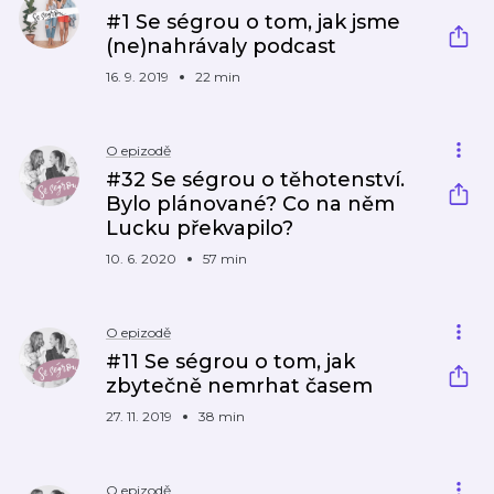
#1 Se ségrou o tom, jak jsme
(ne)nahrávaly podcast
16. 9. 2019
22 min
O epizodě
#32 Se ségrou o těhotenství.
Bylo plánované? Co na něm
Lucku překvapilo?
10. 6. 2020
57 min
O epizodě
#11 Se ségrou o tom, jak
zbytečně nemrhat časem
27. 11. 2019
38 min
O epizodě