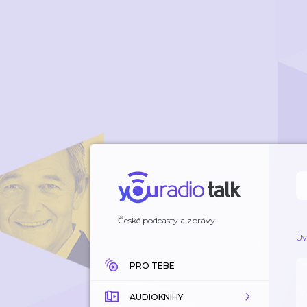
České podcasty a zprávy
Úv
PRO TEBE
AUDIOKNIHY