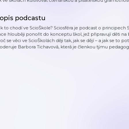
k ve školách kultivovat čtenářskou a pisatelskou gramotnost 
opis podcastu
k to chodí ve ScioŠkole? Sciosféra je podcast o principech
ce hlouběji ponořit do konceptu škol, jež připravují děti 
oč se věci ve ScioŠkolách ději tak, jak se dějí – a jak se to
oderuje Barbora Tichavová, která je členkou týmu pedagog