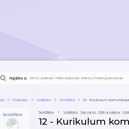
Najděte si:
od
Podcasty
Vzdělání
ScioSféra
12 - Kurikulum komunikace: 
ScioSféra
Vzdělání
,
Jak na to
,
Děti a rodina
,
Vzd
12 - Kurikulum kom