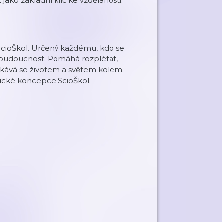
jako základní klíč ke vzdělanosti.
 ScioŠkol. Určený každému, kdo se
na budoucnost. Pomáhá rozplétat,
 potkává se životem a světem kolem.
ické koncepce ScioŠkol.