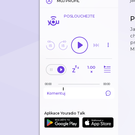
ja
MŮJ PROFIL
POSLOUCHEJTE
P
Ja
ch
pr
M
1.00
×
00:00
00:00
Komentuj
Aplikace Youradio Talk