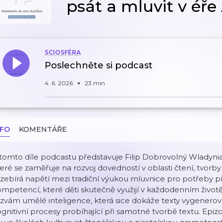
psát a mluvit v éře 
SCIOSFÉRA
Poslechněte si podcast
4. 6. 2026
23 min
NFO
KOMENTÁŘE
tomto díle podcastu představuje Filip Dobrovolný Wladynia
eré se zaměřuje na rozvoj dovedností v oblasti čtení, tvorby
zebírá napětí mezi tradiční výukou mluvnice pro potřeby 
mpetencí, které děti skutečně využijí v každodenním život
zvám umělé inteligence, která sice dokáže texty vygenerova
gnitivní procesy probíhající při samotné tvorbě textu. Epizo