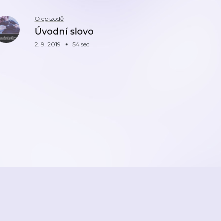
O epizodě
Úvodní slovo
2. 9. 2019
54 sec
ZPĚT