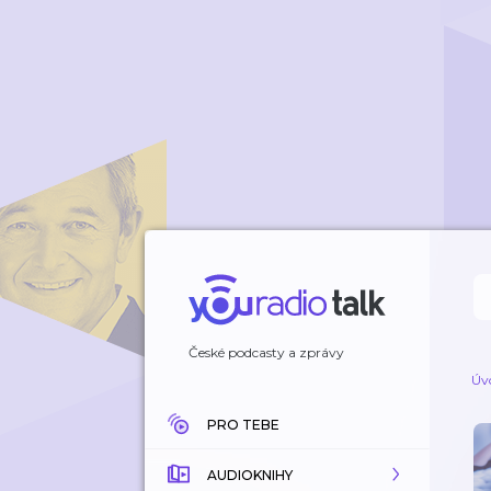
České podcasty a zprávy
Úv
PRO TEBE
AUDIOKNIHY