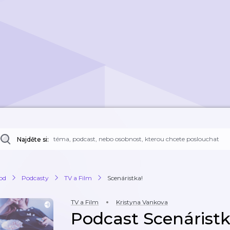
Najděte si:
od
Podcasty
TV a Film
Scenáristka!
TV a Film
Kristyna Vankova
Podcast Scenáristk