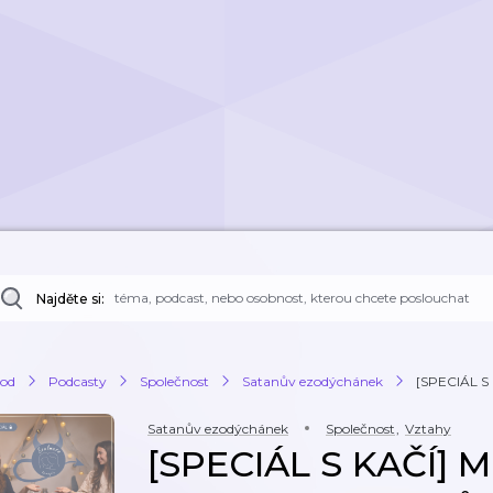
Najděte si:
od
Podcasty
Společnost
Satanův ezodýchánek
[SPECIÁL S 
Satanův ezodýchánek
Společnost
,
Vztahy
[SPECIÁL S KAČÍ] M