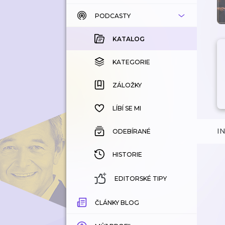
PODCASTY
KATALOG
KOUPENÉ
KATALOG
KATEGORIE
KATEGORIE
ZÁLOŽKY
ZÁLOŽKY
HISTORIE
LÍBÍ SE MI
I
ODEBÍRANÉ
HISTORIE
EDITORSKÉ TIPY
ČLÁNKY BLOG