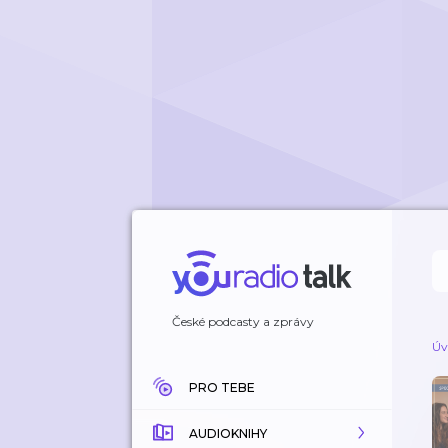
České podcasty a zprávy
Úv
PRO TEBE
AUDIOKNIHY