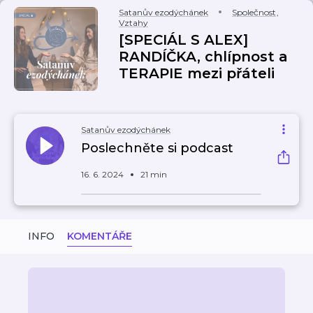
Satanův ezodýchánek
Společnost
,
Vztahy
[SPECIÁL S ALEX]
RANDÍČKA, chlípnost a
TERAPIE mezi přáteli
Satanův ezodýchánek
Poslechněte si podcast
16. 6. 2024
21 min
INFO
KOMENTÁŘE