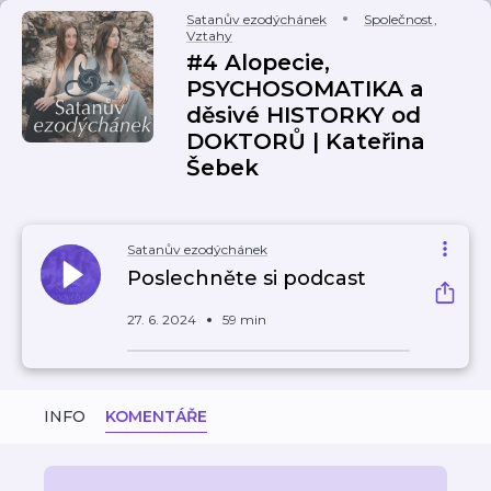
Satanův ezodýchánek
Společnost
,
Vztahy
#4 Alopecie,
PSYCHOSOMATIKA a
děsivé HISTORKY od
DOKTORŮ | Kateřina
Šebek
Satanův ezodýchánek
Poslechněte si podcast
27. 6. 2024
59 min
INFO
KOMENTÁŘE