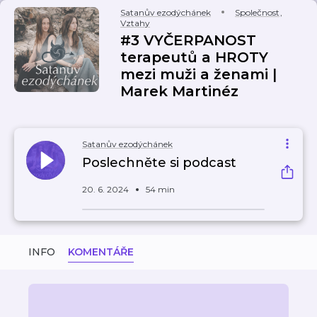
Satanův ezodýchánek
Společnost
,
Vztahy
#3 VYČERPANOST
terapeutů a HROTY
mezi muži a ženami |
Marek Martinéz
Satanův ezodýchánek
Poslechněte si podcast
20. 6. 2024
54 min
INFO
KOMENTÁŘE