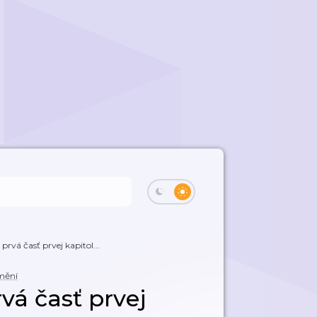
 prvá časť prvej kapitol...
mění
rvá časť prvej