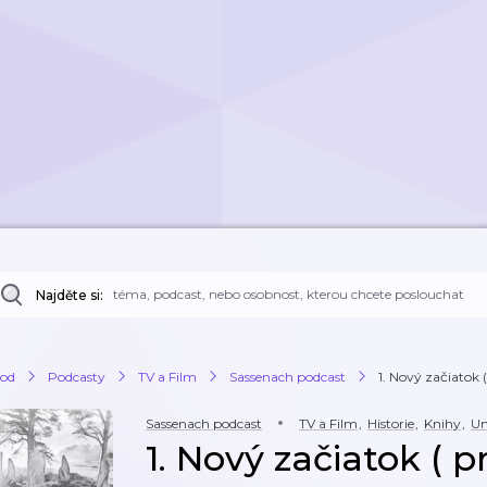
Najděte si:
od
Podcasty
TV a Film
Sassenach podcast
1. Nový začiatok (
Sassenach podcast
TV a Film
,
Historie
,
Knihy
,
U
1. Nový začiatok ( p