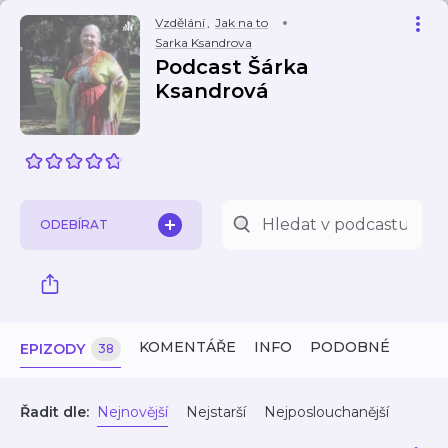
Vzdělání
,
Jak na to
Sarka Ksandrova
Podcast Šárka
Ksandrová
ODEBÍRAT
KOMENTÁŘE
INFO
PODOBNÉ
EPIZODY
38
Řadit dle:
Nejnovější
Nejstarší
Nejposlouchanější