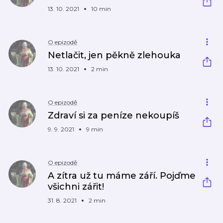
13. 10. 2021
10 min
O epizodě
Netlačit, jen pěkně zlehouka
13. 10. 2021
2 min
O epizodě
Zdraví si za peníze nekoupíš
9. 9. 2021
9 min
O epizodě
A zítra už tu máme září. Pojďme
všichni zářit!
31. 8. 2021
2 min