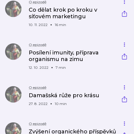
O epizodě
Co dělat krok po kroku v
síťovém marketingu
10. 11. 2022
16 min
O epizodě
Posílení imunity, příprava
organismu na zimu
12. 10. 2022
7 min
O epizodě
Damašská růže pro krásu
27. 8. 2022
10 min
O epizodě
Zvýšení organického příspěvků