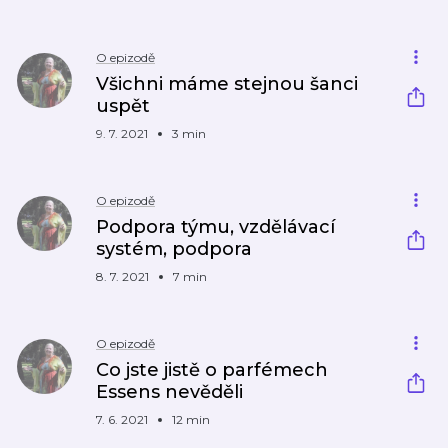
O epizodě
Všichni máme stejnou šanci
uspět
9. 7. 2021
3 min
O epizodě
Podpora týmu, vzdělávací
systém, podpora
8. 7. 2021
7 min
O epizodě
Co jste jistě o parfémech
Essens nevěděli
7. 6. 2021
12 min