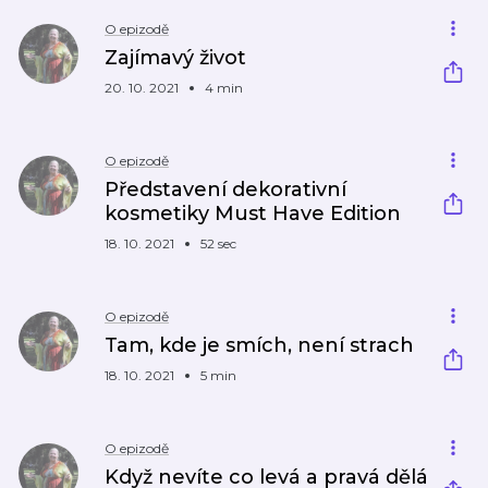
O epizodě
Zajímavý život
20. 10. 2021
4 min
O epizodě
Představení dekorativní
kosmetiky Must Have Edition
18. 10. 2021
52 sec
O epizodě
Tam, kde je smích, není strach
18. 10. 2021
5 min
O epizodě
Když nevíte co levá a pravá dělá