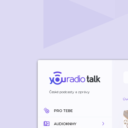
České podcasty a zprávy
Úv
PRO TEBE
AUDIOKNIHY