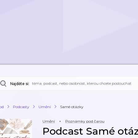
Najděte si:
od
Podcasty
Umění
Samé otázky
Umění
Poznámky pod čarou
Podcast Samé otá