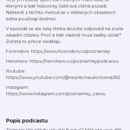
kterými si lidé historicky čistili svá ctěná pozadí.
Některé z těchto metod se v některých oblastech
světa používají dodnes.
V epizodě se ale taky třeba dozvíte odpověď na zcela
zásadní otázku:
Proč si lidé vlastně musí zadky utírat?
Zvířata to přece nedělají...
Forendors: https://www.forendors.cz/poznamky
Herohero: https://herohero.co/poznamkypodcarou
Youtube:
https://www.youtube.com/@neplechaukoncena365
Instagram:
https://www.instagram.com/poznamky_carou
Popis podcastu
Zajímalo Vás někdy, jak věci fungují? Měli jste jako děti