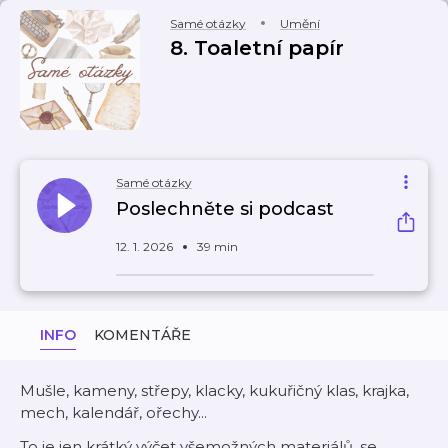
Samé otázky
Umění
8. Toaletní papír
Samé otázky
Poslechněte si podcast
12. 1. 2026
39 min
INFO
KOMENTÁŘE
Mušle, kameny, střepy, klacky, kukuřičný klas, krajka,
mech, kalendář, ořechy...
To je jen krátký výčet všemožných materiálů, se