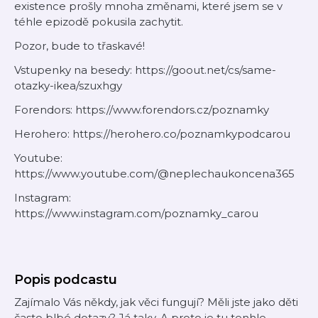
existence prošly mnoha změnami, které jsem se v
téhle epizodě pokusila zachytit.
Pozor, bude to třaskavé!
Vstupenky na besedy: https://goout.net/cs/same-
otazky-ikea/szuxhgy
Forendors: https://www.forendors.cz/poznamky
Herohero: https://herohero.co/poznamkypodcarou
Youtube:
https://www.youtube.com/@neplechaukoncena365
Instagram:
https://www.instagram.com/poznamky_carou
Popis podcastu
Zajímalo Vás někdy, jak věci fungují? Měli jste jako děti
často blbé dotazy? Já taky. A proto je tu tenhle