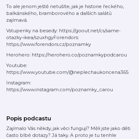
To ale jenom ještě netušíte, jak je historie řeckého,
balkánského, bramborového a dalších salátů
zajímavá.
Vstupenky na besedy: https://goout.net/cs/same-
otazky-ikea/szuxhgyForendors:
https://www.forendors.cz/poznamky
Herohero: https://herohero.co/poznamkypodcarou
Youtube:
https://www.youtube.com/@neplechaukoncena365
Instagram:
https://www.instagram.com/poznamky_carou
Popis podcastu
Zajímalo Vás někdy, jak věci fungují? Měli jste jako děti
často blbé dotazy? Já taky. A proto je tu tenhle