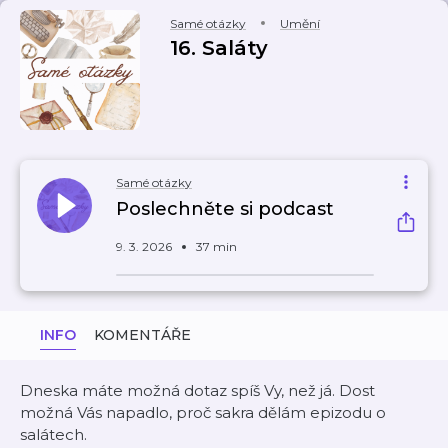
Samé otázky
Umění
16. Saláty
Samé otázky
Poslechněte si podcast
9. 3. 2026
37 min
INFO
KOMENTÁŘE
Dneska máte možná dotaz spíš Vy, než já. Dost
možná Vás napadlo, proč sakra dělám epizodu o
salátech.