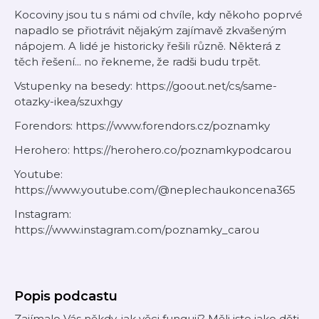
Kocoviny jsou tu s námi od chvíle, kdy někoho poprvé
napadlo se přiotrávit nějakým zajímavě zkvašeným
nápojem. A lidé je historicky řešili různě. Některá z
těch řešení... no řekneme, že radši budu trpět.
Vstupenky na besedy: https://goout.net/cs/same-
otazky-ikea/szuxhgy
Forendors: https://www.forendors.cz/poznamky
Herohero: https://herohero.co/poznamkypodcarou
Youtube:
https://www.youtube.com/@neplechaukoncena365
Instagram:
https://www.instagram.com/poznamky_carou
Popis podcastu
Zajímalo Vás někdy, jak věci fungují? Měli jste jako děti