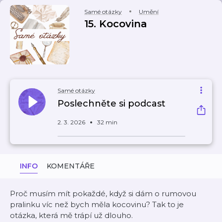
Samé otázky
Umění
15. Kocovina
Samé otázky
Poslechněte si podcast
2. 3. 2026
32 min
INFO
KOMENTÁŘE
Proč musím mít pokaždé, když si dám o rumovou
pralinku víc než bych měla kocovinu? Tak to je
otázka, která mě trápí už dlouho.