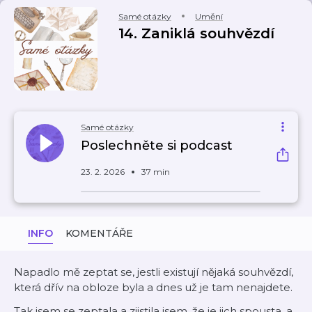
Samé otázky
Umění
14. Zaniklá souhvězdí
Samé otázky
Poslechněte si podcast
23. 2. 2026
37 min
INFO
KOMENTÁŘE
Napadlo mě zeptat se, jestli existují nějaká souhvězdí,
která dřív na obloze byla a dnes už je tam nenajdete.
Tak jsem se zeptala a zjistila jsem, že je jich spousta, a