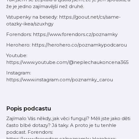
že je jedno zajímavější než druhé.
Vstupenky na besedy: https://goout.net/cs/same-
otazky-ikea/szuxhgy
Forendors: https://www.forendors.cz/poznamky
Herohero: https://herohero.co/poznamkypodcarou
Youtube:
https://www.youtube.com/@neplechaukoncena365
Instagram:
https://www.instagram.com/poznamky_carou
Popis podcastu
Zajímalo Vás někdy, jak věci fungují? Měli jste jako děti
často blbé dotazy? Já taky. A proto je tu tenhle
podcast. Forendors:
https://www.forendors.cz/poznamky Herohero: