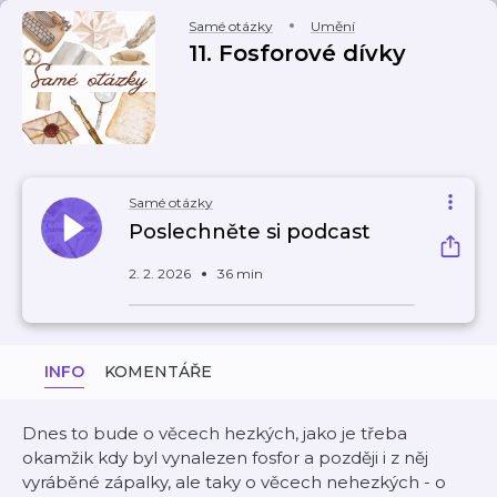
Samé otázky
Umění
11. Fosforové dívky
Samé otázky
Poslechněte si podcast
2. 2. 2026
36 min
INFO
KOMENTÁŘE
Dnes to bude o věcech hezkých, jako je třeba
okamžik kdy byl vynalezen fosfor a později i z něj
vyráběné zápalky, ale taky o věcech nehezkých - o