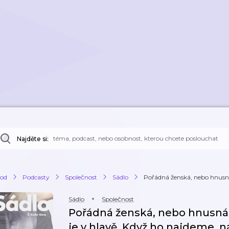
Najděte si:
od
Podcasty
Společnost
Sádlo
Pořádná ženská, nebo hnusná
Sádlo
Společnost
Pořádná ženská, nebo hnusná 
je v hlavě. Když ho najdeme, n