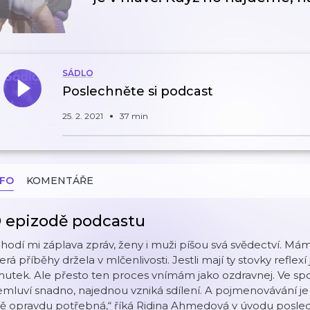
SÁDLO
Poslechněte si podcast
25. 2. 2021
37 min
NFO
KOMENTÁŘE
 epizodě podcastu
hodí mi záplava zpráv, ženy i muži píšou svá svědectví. Mám 
erá příběhy držela v mlčenlivosti. Jestli mají ty stovky reflex
utek. Ale přesto ten proces vnímám jako ozdravnej. Ve spole
mluví snadno, najednou vzniká sdílení. A pojmenovávání je 
 opravdu potřebná,“ říká Ridina Ahmedová v úvodu posledn