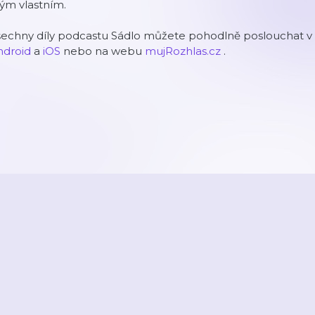
ým vlastním.
šechny díly podcastu Sádlo můžete pohodlně poslouchat v 
ndroid
a
iOS
nebo na webu
mujRozhlas.cz
.
2026
Active Radio a.s.
Reklama
O aplikaci
Youradio Music
Podmín
áte již účet? Přihlaste se.
Kontakty a zpětná vazba
Nastavení soukromí