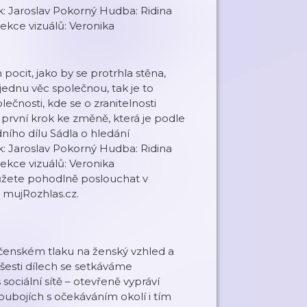
: Jaroslav Pokorný Hudba: Ridina
kce vizuálů: Veronika
pocit, jako by se protrhla stěna,
í jednu věc společnou, tak je to
čnosti, kde se o zranitelnosti
první krok ke změně, která je podle
ího dílu Sádla o hledání
: Jaroslav Pokorný Hudba: Ridina
kce vizuálů: Veronika
ůžete pohodlně poslouchat v
 mujRozhlas.cz.
čenském tlaku na ženský vzhled a
 V šesti dílech se setkáváme
sociální sítě – otevřeně vypráví
soubojích s očekáváním okolí i tím