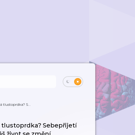
 tlustoprdka? S...
tlustoprdka? Sebepřijetí
áš život se změní