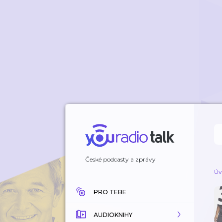
České podcasty a zprávy
Úv
PRO TEBE
AUDIOKNIHY