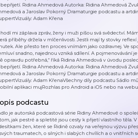
bepřijetí. Ridina Ahmedová Autorka: Ridina Ahmedová Zvuk
medová a Jaroslav Pokorný Dramaturgie podcastu a artdire
uppertVizuály: Adam Křena
hodí mi záplava zpráv, ženy i muži píšou svá svědectví. Mám 
erá příběhy držela v mlčenlivosti. Jestli mají ty stovky reflex
utek. Ale přesto ten proces vnímám jako ozdravnej. Ve spole
mluví snadno, najednou vzniká sdílení. A pojmenovávání je 
 opravdu potřebná,“ říká Ridina Ahmedová v úvodu posledn
bepřijetí. Ridina Ahmedová Autorka: Ridina Ahmedová Zvuk
medová a Jaroslav Pokorný Dramaturgie podcastu a artdire
uppertVizuály: Adam KřenaVšechny díly podcastu Sádlo m
bilní aplikaci mujRozhlas pro Android a iOS nebo na webu
opis podcastu
dlo je autorská podcastová série Ridiny Ahmedové o spole
tom, jak pestré a spletité jsou cesty k přijetí vlastního těla.
desítkami žen, které se Ridině ozvaly na veřejnou výzvu přes 
svých traumatech, o silných i slabých chvílích a o vnitřních 