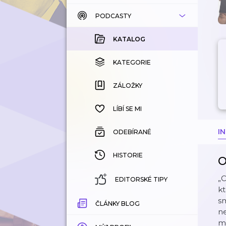
PODCASTY
KATALOG
KOUPENÉ
KATALOG
KATEGORIE
KATEGORIE
ZÁLOŽKY
ZÁLOŽKY
HISTORIE
LÍBÍ SE MI
I
ODEBÍRANÉ
HISTORIE
O
„C
EDITORSKÉ TIPY
kt
sm
ČLÁNKY BLOG
ne
mě