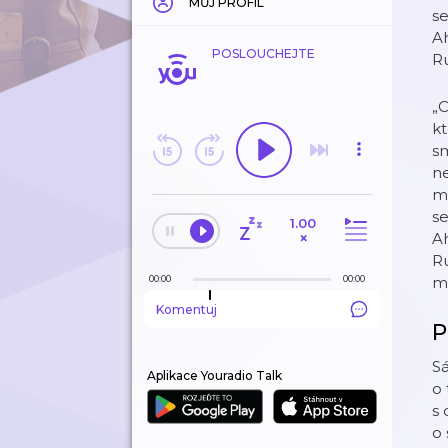
MŮJ PROFIL
se
Ah
POSLOUCHEJTE
R
„C
kt
sm
ne
mě
se
1.00
×
Ah
R
00:00
00:00
mo
Komentuj
P
Sá
Aplikace Youradio Talk
o 
s 
o 