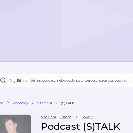
Najděte si:
od
Podcasty
Vzdělání
(S)TALK
Vzdělání
,
Historie
StAlek
Podcast (S)TALK