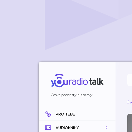
České podcasty a zprávy
Úv
PRO TEBE
AUDIOKNIHY