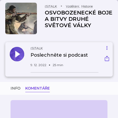
(S)TALK
Vzdělání
,
Historie
OSVOBOZENECKÉ BOJE
A BITVY DRUHÉ
SVĚTOVÉ VÁLKY
(S)TALK
Poslechněte si podcast
9. 12. 2022
25 min
INFO
KOMENTÁŘE